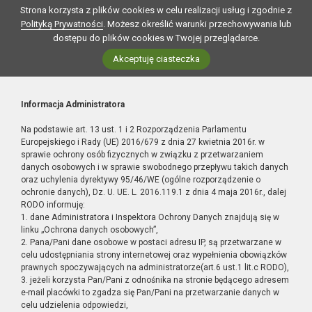
Strona korzysta z plików cookies w celu realizacji usług i zgodnie z
Polityką Prywatności
. Możesz określić warunki przechowywania lub
dostępu do plików cookies w Twojej przeglądarce.
Akceptuję ciasteczka
Informacja Administratora
Na podstawie art. 13 ust. 1 i 2 Rozporządzenia Parlamentu
Europejskiego i Rady (UE) 2016/679 z dnia 27 kwietnia 2016r. w
sprawie ochrony osób fizycznych w związku z przetwarzaniem
danych osobowych i w sprawie swobodnego przepływu takich danych
oraz uchylenia dyrektywy 95/46/WE (ogólne rozporządzenie o
ochronie danych), Dz. U. UE. L. 2016.119.1 z dnia 4 maja 2016r., dalej
RODO informuję:
1. dane Administratora i Inspektora Ochrony Danych znajdują się w
linku „Ochrona danych osobowych”,
2. Pana/Pani dane osobowe w postaci adresu IP, są przetwarzane w
celu udostępniania strony internetowej oraz wypełnienia obowiązków
prawnych spoczywających na administratorze(art.6 ust.1 lit.c RODO),
3. jeżeli korzysta Pan/Pani z odnośnika na stronie będącego adresem
e-mail placówki to zgadza się Pan/Pani na przetwarzanie danych w
celu udzielenia odpowiedzi,