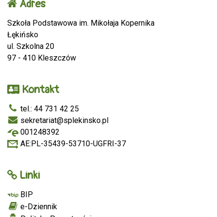
Adres
Szkoła Podstawowa im. Mikołaja Kopernika
Łękińsko
ul. Szkolna 20
97 - 410 Kleszczów
Kontakt
tel.: 44 731 42 25
sekretariat@splekinsko.pl
001248392
AE:PL-35439-53710-UGFRI-37
Linki
BIP
e-Dziennik