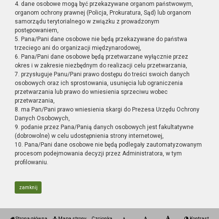
4. dane osobowe mogą być przekazywane organom państwowym,
organom ochrony prawnej (Policja, Prokuratura, Sąd) lub organom
samorządu terytorialnego w związku z prowadzonym
postępowaniem,
5. Pana/Pani dane osobowe nie będą przekazywane do państwa
trzeciego ani do organizacji międzynarodowej,
6. Pana/Pani dane osobowe będą przetwarzane wyłącznie przez
okres i w zakresie niezbędnym do realizacji celu przetwarzania,
7. przysługuje Panu/Pani prawo dostępu do treści swoich danych
osobowych oraz ich sprostowania, usunięcia lub ograniczenia
przetwarzania lub prawo do wniesienia sprzeciwu wobec
przetwarzania,
8. ma Pan/Pani prawo wniesienia skargi do Prezesa Urzędu Ochrony
Danych Osobowych,
9. podanie przez Pana/Panią danych osobowych jest fakultatywne
(dobrowolne) w celu udostępnienia strony internetowej,
10. Pana/Pani dane osobowe nie będą podlegały zautomatyzowanym
procesom podejmowania decyzji przez Administratora, w tym
profilowaniu.
zamknij
Strona główna
Mapa strony
Czcionka
Kontrast