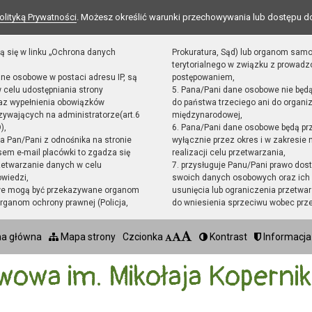
olityką Prywatności
. Możesz określić warunki przechowywania lub dostępu d
ą się w linku „Ochrona danych
Prokuratura, Sąd) lub organom sam
terytorialnego w związku z prowad
ane osobowe w postaci adresu IP, są
postępowaniem,
 celu udostępniania strony
5. Pana/Pani dane osobowe nie będ
raz wypełnienia obowiązków
do państwa trzeciego ani do organiz
ywających na administratorze(art.6
międzynarodowej,
),
6. Pana/Pani dane osobowe będą pr
sta Pan/Pani z odnośnika na stronie
wyłącznie przez okres i w zakresie
em e-mail placówki to zgadza się
realizacji celu przetwarzania,
zetwarzanie danych w celu
7. przysługuje Panu/Pani prawo dost
owiedzi,
swoich danych osobowych oraz ich 
we mogą być przekazywane organom
usunięcia lub ograniczenia przetwar
ganom ochrony prawnej (Policja,
do wniesienia sprzeciwu wobec prz
na główna
Mapa strony
Czcionka
Kontrast
Informacja
wowa im. Mikołaja Koperni