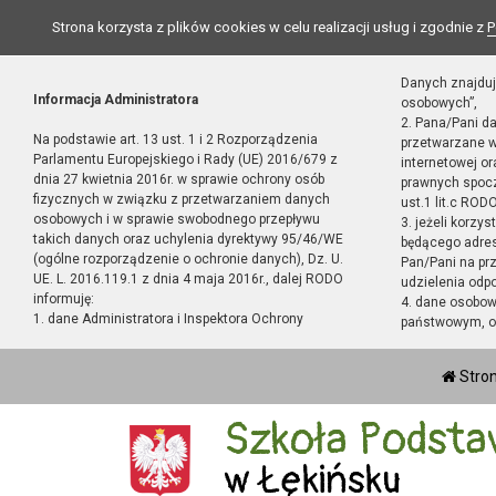
Strona korzysta z plików cookies w celu realizacji usług i zgodnie z
P
Danych znajduj
Informacja Administratora
osobowych”,
2. Pana/Pani d
Na podstawie art. 13 ust. 1 i 2 Rozporządzenia
przetwarzane w
Parlamentu Europejskiego i Rady (UE) 2016/679 z
internetowej o
dnia 27 kwietnia 2016r. w sprawie ochrony osób
prawnych spocz
fizycznych w związku z przetwarzaniem danych
ust.1 lit.c RODO
osobowych i w sprawie swobodnego przepływu
3. jeżeli korzy
takich danych oraz uchylenia dyrektywy 95/46/WE
będącego adres
(ogólne rozporządzenie o ochronie danych), Dz. U.
Pan/Pani na pr
UE. L. 2016.119.1 z dnia 4 maja 2016r., dalej RODO
udzielenia odp
informuję:
4. dane osobo
1. dane Administratora i Inspektora Ochrony
państwowym, or
Stro
Szkoła Podsta
w Łękińsku