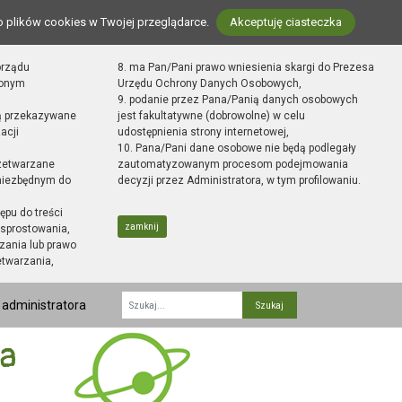
o plików cookies w Twojej przeglądarce.
Akceptuję ciasteczka
orządu
8. ma Pan/Pani prawo wniesienia skargi do Prezesa
zonym
Urzędu Ochrony Danych Osobowych,
9. podanie przez Pana/Panią danych osobowych
ą przekazywane
jest fakultatywne (dobrowolne) w celu
acji
udostępnienia strony internetowej,
10. Pana/Pani dane osobowe nie będą podlegały
zetwarzane
zautomatyzowanym procesom podejmowania
 niezbędnym do
decyzji przez Administratora, w tym profilowaniu.
ępu do treści
zamknij
sprostowania,
zania lub prawo
etwarzania,
 administratora
Fraza
ka