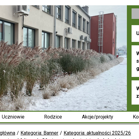
U
W
s
g
W
z
Uczniowie
Rodzice
Akcje/projekty
Ko
 główna
Kategoria: Banner
Kategoria: aktualności 2025/26