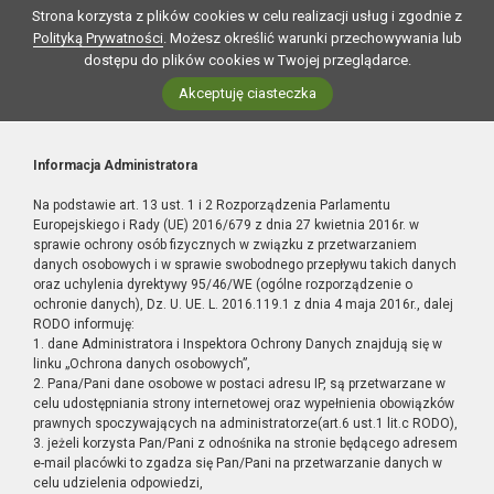
Strona korzysta z plików cookies w celu realizacji usług i zgodnie z
Polityką Prywatności
. Możesz określić warunki przechowywania lub
dostępu do plików cookies w Twojej przeglądarce.
Akceptuję ciasteczka
Informacja Administratora
Na podstawie art. 13 ust. 1 i 2 Rozporządzenia Parlamentu
Europejskiego i Rady (UE) 2016/679 z dnia 27 kwietnia 2016r. w
sprawie ochrony osób fizycznych w związku z przetwarzaniem
danych osobowych i w sprawie swobodnego przepływu takich danych
oraz uchylenia dyrektywy 95/46/WE (ogólne rozporządzenie o
ochronie danych), Dz. U. UE. L. 2016.119.1 z dnia 4 maja 2016r., dalej
RODO informuję:
1. dane Administratora i Inspektora Ochrony Danych znajdują się w
linku „Ochrona danych osobowych”,
2. Pana/Pani dane osobowe w postaci adresu IP, są przetwarzane w
celu udostępniania strony internetowej oraz wypełnienia obowiązków
prawnych spoczywających na administratorze(art.6 ust.1 lit.c RODO),
3. jeżeli korzysta Pan/Pani z odnośnika na stronie będącego adresem
e-mail placówki to zgadza się Pan/Pani na przetwarzanie danych w
celu udzielenia odpowiedzi,