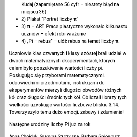
Kudaj (zapamiętane 56 cyfr – niestety błąd na
miejscu 36)
2) Plakat "Portret liczby
π
"
3)
π
– ART. Prace plastyczne wykonało kilkunastu
uczniów – efekt robi wrażenie
4) „Pi – rebus” – ułóż rebus na temat liczby
π
.
Uczniowie klas czwartych i klasy szóstej brali udział w
dwóch matematycznych eksperymentach, których
celem było poszukiwanie wartości liczby pi.
Posługując się przyborami matematycznymi,
odpowiednimi przedmiotami, instrukcjami do
eksperymentów mierzyli długości obwodów różnych
kół oraz długości średnic tych kół. Obliczali ilorazy tych
wielkości uzyskując wartości liczbowe bliskie 3,14.
Towarzyszyło temu dużo emocji, zabawy i zdumienia!
Następne urodziny liczby Pi już za rok.
Anna Chejduk, Grażyna Szczęsna, Barbara Gniewosz