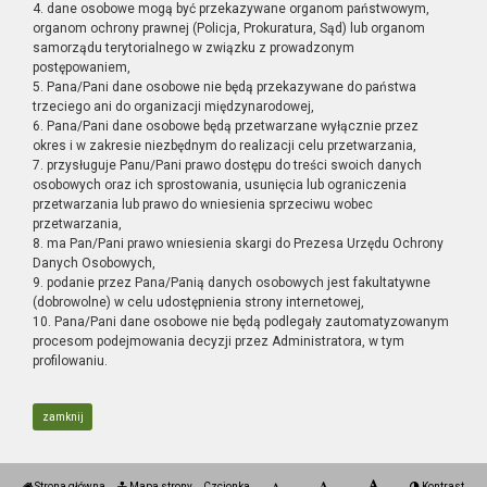
4. dane osobowe mogą być przekazywane organom państwowym,
organom ochrony prawnej (Policja, Prokuratura, Sąd) lub organom
samorządu terytorialnego w związku z prowadzonym
postępowaniem,
5. Pana/Pani dane osobowe nie będą przekazywane do państwa
trzeciego ani do organizacji międzynarodowej,
6. Pana/Pani dane osobowe będą przetwarzane wyłącznie przez
okres i w zakresie niezbędnym do realizacji celu przetwarzania,
7. przysługuje Panu/Pani prawo dostępu do treści swoich danych
osobowych oraz ich sprostowania, usunięcia lub ograniczenia
przetwarzania lub prawo do wniesienia sprzeciwu wobec
przetwarzania,
8. ma Pan/Pani prawo wniesienia skargi do Prezesa Urzędu Ochrony
Danych Osobowych,
9. podanie przez Pana/Panią danych osobowych jest fakultatywne
(dobrowolne) w celu udostępnienia strony internetowej,
10. Pana/Pani dane osobowe nie będą podlegały zautomatyzowanym
procesom podejmowania decyzji przez Administratora, w tym
profilowaniu.
zamknij
Strona główna
Mapa strony
Czcionka
Kontrast