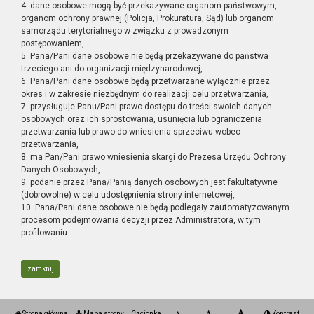
4. dane osobowe mogą być przekazywane organom państwowym,
organom ochrony prawnej (Policja, Prokuratura, Sąd) lub organom
samorządu terytorialnego w związku z prowadzonym
postępowaniem,
5. Pana/Pani dane osobowe nie będą przekazywane do państwa
trzeciego ani do organizacji międzynarodowej,
6. Pana/Pani dane osobowe będą przetwarzane wyłącznie przez
okres i w zakresie niezbędnym do realizacji celu przetwarzania,
7. przysługuje Panu/Pani prawo dostępu do treści swoich danych
osobowych oraz ich sprostowania, usunięcia lub ograniczenia
przetwarzania lub prawo do wniesienia sprzeciwu wobec
przetwarzania,
8. ma Pan/Pani prawo wniesienia skargi do Prezesa Urzędu Ochrony
Danych Osobowych,
9. podanie przez Pana/Panią danych osobowych jest fakultatywne
(dobrowolne) w celu udostępnienia strony internetowej,
10. Pana/Pani dane osobowe nie będą podlegały zautomatyzowanym
procesom podejmowania decyzji przez Administratora, w tym
profilowaniu.
zamknij
Strona główna
Mapa strony
Czcionka
Kontrast