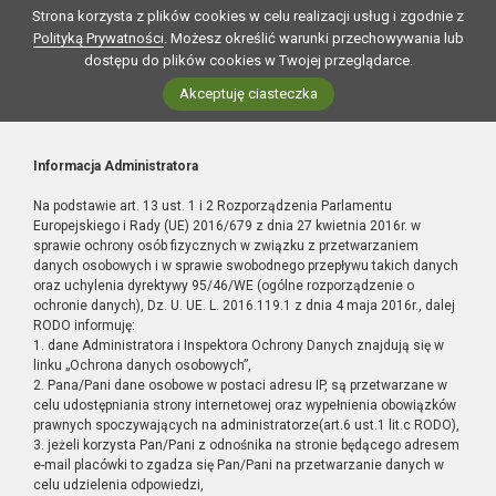
Strona korzysta z plików cookies w celu realizacji usług i zgodnie z
Polityką Prywatności
. Możesz określić warunki przechowywania lub
dostępu do plików cookies w Twojej przeglądarce.
Akceptuję ciasteczka
Informacja Administratora
Na podstawie art. 13 ust. 1 i 2 Rozporządzenia Parlamentu
Europejskiego i Rady (UE) 2016/679 z dnia 27 kwietnia 2016r. w
sprawie ochrony osób fizycznych w związku z przetwarzaniem
danych osobowych i w sprawie swobodnego przepływu takich danych
oraz uchylenia dyrektywy 95/46/WE (ogólne rozporządzenie o
ochronie danych), Dz. U. UE. L. 2016.119.1 z dnia 4 maja 2016r., dalej
RODO informuję:
1. dane Administratora i Inspektora Ochrony Danych znajdują się w
linku „Ochrona danych osobowych”,
2. Pana/Pani dane osobowe w postaci adresu IP, są przetwarzane w
celu udostępniania strony internetowej oraz wypełnienia obowiązków
prawnych spoczywających na administratorze(art.6 ust.1 lit.c RODO),
3. jeżeli korzysta Pan/Pani z odnośnika na stronie będącego adresem
e-mail placówki to zgadza się Pan/Pani na przetwarzanie danych w
celu udzielenia odpowiedzi,