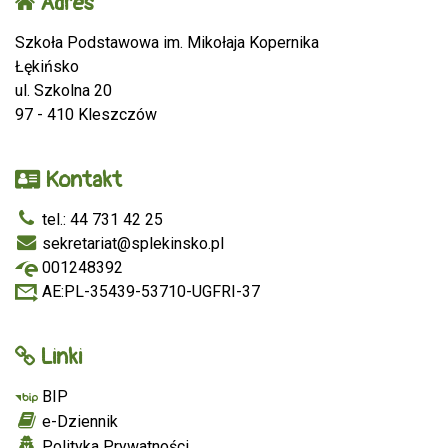
Adres
Szkoła Podstawowa im. Mikołaja Kopernika
Łękińsko
ul. Szkolna 20
97 - 410 Kleszczów
Kontakt
tel.: 44 731 42 25
sekretariat@splekinsko.pl
001248392
AE:PL-35439-53710-UGFRI-37
Linki
BIP
e-Dziennik
Polityka Prywatności