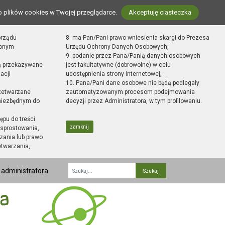
o plików cookies w Twojej przeglądarce.
Akceptuję ciasteczka
orządu
8. ma Pan/Pani prawo wniesienia skargi do Prezesa
zonym
Urzędu Ochrony Danych Osobowych,
9. podanie przez Pana/Panią danych osobowych
ą przekazywane
jest fakultatywne (dobrowolne) w celu
acji
udostępnienia strony internetowej,
10. Pana/Pani dane osobowe nie będą podlegały
zetwarzane
zautomatyzowanym procesom podejmowania
 niezbędnym do
decyzji przez Administratora, w tym profilowaniu.
ępu do treści
zamknij
sprostowania,
zania lub prawo
etwarzania,
 administratora
Fraza
ka