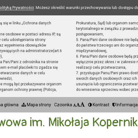
olityką Prywatności
. Możesz określić warunki przechowywania lub dostępu d
ą się w linku „Ochrona danych
Prokuratura, Sąd) lub organom sam
terytorialnego w związku z prowad
ane osobowe w postaci adresu IP, są
postępowaniem,
 celu udostępniania strony
5. Pana/Pani dane osobowe nie będ
raz wypełnienia obowiązków
do państwa trzeciego ani do organiz
ywających na administratorze(art.6
międzynarodowej,
),
6. Pana/Pani dane osobowe będą pr
sta Pan/Pani z odnośnika na stronie
wyłącznie przez okres i w zakresie
em e-mail placówki to zgadza się
realizacji celu przetwarzania,
zetwarzanie danych w celu
7. przysługuje Panu/Pani prawo dost
owiedzi,
swoich danych osobowych oraz ich 
we mogą być przekazywane organom
usunięcia lub ograniczenia przetwar
ganom ochrony prawnej (Policja,
do wniesienia sprzeciwu wobec prz
na główna
Mapa strony
Czcionka
Kontrast
Informacja
wowa im. Mikołaja Koperni