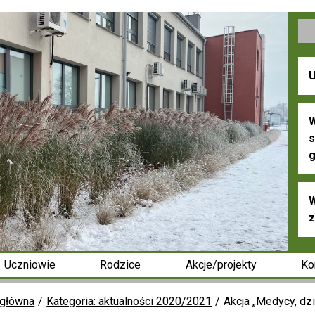
U
W
s
g
W
z
Uczniowie
Rodzice
Akcje/projekty
Ko
 główna
Kategoria: aktualności 2020/2021
Akcja „Medycy, dz