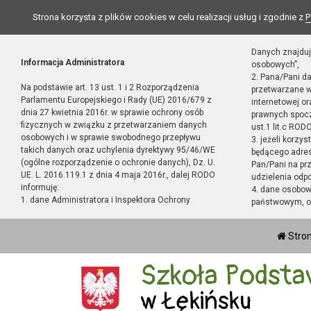
Strona korzysta z plików cookies w celu realizacji usług i zgodnie z
P
Danych znajduj
Informacja Administratora
osobowych”,
2. Pana/Pani d
Na podstawie art. 13 ust. 1 i 2 Rozporządzenia
przetwarzane w
Parlamentu Europejskiego i Rady (UE) 2016/679 z
internetowej o
dnia 27 kwietnia 2016r. w sprawie ochrony osób
prawnych spocz
fizycznych w związku z przetwarzaniem danych
ust.1 lit.c RODO
osobowych i w sprawie swobodnego przepływu
3. jeżeli korzy
takich danych oraz uchylenia dyrektywy 95/46/WE
będącego adres
(ogólne rozporządzenie o ochronie danych), Dz. U.
Pan/Pani na pr
UE. L. 2016.119.1 z dnia 4 maja 2016r., dalej RODO
udzielenia odp
informuję:
4. dane osobo
1. dane Administratora i Inspektora Ochrony
państwowym, or
Stro
Szkoła Podsta
w Łękińsku