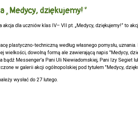
a „Medycy, dziękujemy!”
 akcja dla uczniów klas IV– VII pt. „Medycy, dziękujemy!” to akc
racę plastyczno-techniczną według własnego pomysłu, uznania. Lau
j wielkości, dowolną formą ale zawierającą napis "Medycy, dzięk
a bądź Messenger'a Pani Uli Niewiadomskiej, Pani Izy Segiet lu
zone w galerii akcji ogólnopolskiej pod tytułem "Medycy, dzięku
należy wysłać do 27 lutego.