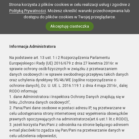
Strona korzysta z plików cookies w celu realizacji usług i zgodnie z
Polityką Prywatności
. Możesz określić warunki przechowywania lub
dostępu do plików cookies w Twojej przeglądarce.
Akceptuję ciasteczka
Informacja Administratora
Na podstawie art. 13 ust. 1 i 2 Rozporządzenia Parlamentu
Europejskiego i Rady (UE) 2016/679 z dnia 27 kwietnia 2016r. w
sprawie ochrony osób fizycznych w związku z przetwarzaniem
danych osobowych i w sprawie swobodnego przepływu takich danych
oraz uchylenia dyrektywy 95/46/WE (ogólne rozporządzenie o
ochronie danych), Dz. U. UE. L. 2016.119.1 z dnia 4 maja 2016r., dalej
RODO informuję:
1. dane Administratora i Inspektora Ochrony Danych znajdują się w
linku „Ochrona danych osobowych”,
2. Pana/Pani dane osobowe w postaci adresu IP, są przetwarzane w
celu udostępniania strony internetowej oraz wypełnienia obowiązków
prawnych spoczywających na administratorze(art.6 ust.1 lit.c RODO),
3. jeżeli korzysta Pan/Pani z odnośnika na stronie będącego adresem
e-mail placówki to zgadza się Pan/Pani na przetwarzanie danych w
celu udzielenia odpowiedzi,