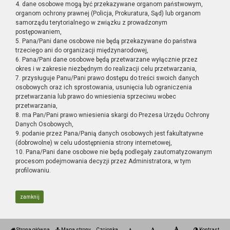
4. dane osobowe mogą być przekazywane organom państwowym,
organom ochrony prawnej (Policja, Prokuratura, Sąd) lub organom
samorządu terytorialnego w związku z prowadzonym
postępowaniem,
5. Pana/Pani dane osobowe nie będą przekazywane do państwa
trzeciego ani do organizacji międzynarodowej,
6. Pana/Pani dane osobowe będą przetwarzane wyłącznie przez
okres i w zakresie niezbędnym do realizacji celu przetwarzania,
7. przysługuje Panu/Pani prawo dostępu do treści swoich danych
osobowych oraz ich sprostowania, usunięcia lub ograniczenia
przetwarzania lub prawo do wniesienia sprzeciwu wobec
przetwarzania,
8. ma Pan/Pani prawo wniesienia skargi do Prezesa Urzędu Ochrony
Danych Osobowych,
9. podanie przez Pana/Panią danych osobowych jest fakultatywne
(dobrowolne) w celu udostępnienia strony internetowej,
10. Pana/Pani dane osobowe nie będą podlegały zautomatyzowanym
procesom podejmowania decyzji przez Administratora, w tym
profilowaniu.
zamknij
Strona główna
Mapa strony
Czcionka
Kontrast