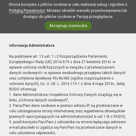
Strona korzysta z plików cookies w celu realizacji usług i zgodnie z
Polityką Prywatności
. Możesz określić warunki przechowywania lub
dostępu do plików cookies w Twojej przeglądarce.
Akceptuję ciasteczka
Informacja Administratora
Na podstawie art. 13 ust. 1 i 2 Rozporządzenia Parlamentu
Europejskiego i Rady (UE) 2016/679 z dnia 27 kwietnia 2016r. w
sprawie ochrony osób fizycznych w związku z przetwarzaniem
danych osobowych i w sprawie swobodnego przepływu takich danych
oraz uchylenia dyrektywy 95/46/WE (ogólne rozporządzenie o
ochronie danych), Dz. U. UE. L. 2016.119.1 z dnia 4 maja 2016r., dalej
RODO informuję:
1. dane Administratora i Inspektora Ochrony Danych znajdują się w
linku „Ochrona danych osobowych”,
2. Pana/Pani dane osobowe w postaci adresu IP, są przetwarzane w
celu udostępniania strony internetowej oraz wypełnienia obowiązków
prawnych spoczywających na administratorze(art.6 ust.1 lit.c RODO),
3. jeżeli korzysta Pan/Pani z odnośnika na stronie będącego adresem
e-mail placówki to zgadza się Pan/Pani na przetwarzanie danych w
celu udzielenia odpowiedzi,