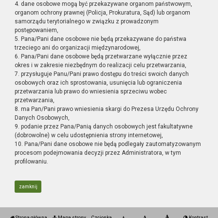
4. dane osobowe mogą być przekazywane organom państwowym,
organom ochrony prawnej (Policja, Prokuratura, Sąd) lub organom
samorządu terytorialnego w związku z prowadzonym
postępowaniem,
5. Pana/Pani dane osobowe nie będą przekazywane do państwa
trzeciego ani do organizacji międzynarodowej,
6. Pana/Pani dane osobowe będą przetwarzane wyłącznie przez
okres i w zakresie niezbędnym do realizacji celu przetwarzania,
7. przysługuje Panu/Pani prawo dostępu do treści swoich danych
osobowych oraz ich sprostowania, usunięcia lub ograniczenia
przetwarzania lub prawo do wniesienia sprzeciwu wobec
przetwarzania,
8. ma Pan/Pani prawo wniesienia skargi do Prezesa Urzędu Ochrony
Danych Osobowych,
9. podanie przez Pana/Panią danych osobowych jest fakultatywne
(dobrowolne) w celu udostępnienia strony internetowej,
10. Pana/Pani dane osobowe nie będą podlegały zautomatyzowanym
procesom podejmowania decyzji przez Administratora, w tym
profilowaniu.
zamknij
Strona główna
Mapa strony
Czcionka
Kontrast