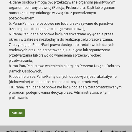
4. dane osobowe mogą być przekazywane organom państwowym,
organom ochrony prawnej (Policja, Prokuratura, Sąd) lub organom
samorządu terytorialnego w związku z prowadzonym
postępowaniem,
5. Pana/Pani dane osobowe nie będą przekazywane do państwa
trzeciego ani do organizacji międzynarodowej,
6. Pana/Pani dane osobowe będą przetwarzane wyłącznie przez
okres i w zakresie niezbędnym do realizacji celu przetwarzania,
7. przysługuje Panu/Pani prawo dostępu do treści swoich danych
osobowych oraz ich sprostowania, usunięcia lub ograniczenia
przetwarzania lub prawo do wniesienia sprzeciwu wobec
przetwarzania,
8. ma Pan/Pani prawo wniesienia skargi do Prezesa Urzędu Ochrony
Danych Osobowych,
9. podanie przez Pana/Panią danych osobowych jest fakultatywne
(dobrowolne) w celu udostępnienia strony internetowej,
10. Pana/Pani dane osobowe nie będą podlegały zautomatyzowanym
procesom podejmowania decyzji przez Administratora, w tym
profilowaniu.
zamknij
Strona główna
Mapa strony
Czcionka
Kontrast