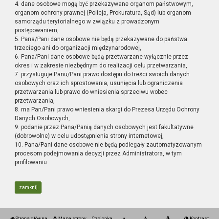
4. dane osobowe mogą być przekazywane organom państwowym,
organom ochrony prawnej (Policja, Prokuratura, Sąd) lub organom
samorządu terytorialnego w związku z prowadzonym
postępowaniem,
5. Pana/Pani dane osobowe nie będą przekazywane do państwa
trzeciego ani do organizacji międzynarodowej,
6. Pana/Pani dane osobowe będą przetwarzane wyłącznie przez
okres i w zakresie niezbędnym do realizacji celu przetwarzania,
7. przysługuje Panu/Pani prawo dostępu do treści swoich danych
osobowych oraz ich sprostowania, usunięcia lub ograniczenia
przetwarzania lub prawo do wniesienia sprzeciwu wobec
przetwarzania,
8. ma Pan/Pani prawo wniesienia skargi do Prezesa Urzędu Ochrony
Danych Osobowych,
9. podanie przez Pana/Panią danych osobowych jest fakultatywne
(dobrowolne) w celu udostępnienia strony internetowej,
10. Pana/Pani dane osobowe nie będą podlegały zautomatyzowanym
procesom podejmowania decyzji przez Administratora, w tym
profilowaniu.
zamknij
Strona główna
Mapa strony
Czcionka
Kontrast