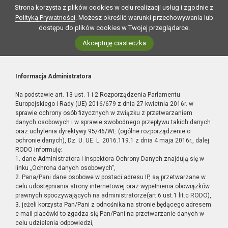
Strona korzysta z plików cookies w celu realizacji usług i zgodnie z
Polityką Prywatności
. Możesz określić warunki przechowywania lub
dostępu do plików cookies w Twojej przeglądarce.
Akceptuję ciasteczka
Informacja Administratora
Na podstawie art. 13 ust. 1 i 2 Rozporządzenia Parlamentu
Europejskiego i Rady (UE) 2016/679 z dnia 27 kwietnia 2016r. w
sprawie ochrony osób fizycznych w związku z przetwarzaniem
danych osobowych i w sprawie swobodnego przepływu takich danych
oraz uchylenia dyrektywy 95/46/WE (ogólne rozporządzenie o
ochronie danych), Dz. U. UE. L. 2016.119.1 z dnia 4 maja 2016r., dalej
RODO informuję:
1. dane Administratora i Inspektora Ochrony Danych znajdują się w
linku „Ochrona danych osobowych”,
2. Pana/Pani dane osobowe w postaci adresu IP, są przetwarzane w
celu udostępniania strony internetowej oraz wypełnienia obowiązków
prawnych spoczywających na administratorze(art.6 ust.1 lit.c RODO),
3. jeżeli korzysta Pan/Pani z odnośnika na stronie będącego adresem
e-mail placówki to zgadza się Pan/Pani na przetwarzanie danych w
celu udzielenia odpowiedzi,