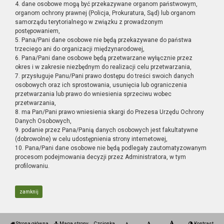
4. dane osobowe mogą być przekazywane organom państwowym,
organom ochrony prawnej (Policja, Prokuratura, Sąd) lub organom
samorządu terytorialnego w związku z prowadzonym
postępowaniem,
5. Pana/Pani dane osobowe nie będą przekazywane do państwa
trzeciego ani do organizacji międzynarodowej,
6. Pana/Pani dane osobowe będą przetwarzane wyłącznie przez
okres i w zakresie niezbędnym do realizacji celu przetwarzania,
7. przysługuje Panu/Pani prawo dostępu do treści swoich danych
osobowych oraz ich sprostowania, usunięcia lub ograniczenia
przetwarzania lub prawo do wniesienia sprzeciwu wobec
przetwarzania,
8. ma Pan/Pani prawo wniesienia skargi do Prezesa Urzędu Ochrony
Danych Osobowych,
9. podanie przez Pana/Panią danych osobowych jest fakultatywne
(dobrowolne) w celu udostępnienia strony internetowej,
10. Pana/Pani dane osobowe nie będą podlegały zautomatyzowanym
procesom podejmowania decyzji przez Administratora, w tym
profilowaniu.
zamknij
Strona główna
Mapa strony
Czcionka
Kontrast