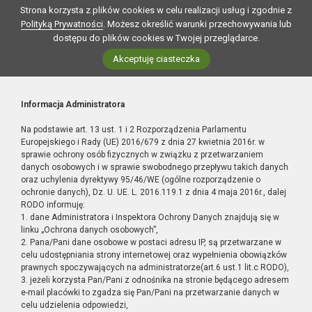
Strona korzysta z plików cookies w celu realizacji usług i zgodnie z
Polityką Prywatności
. Możesz określić warunki przechowywania lub
dostępu do plików cookies w Twojej przeglądarce.
Akceptuję ciasteczka
Informacja Administratora
Na podstawie art. 13 ust. 1 i 2 Rozporządzenia Parlamentu
Europejskiego i Rady (UE) 2016/679 z dnia 27 kwietnia 2016r. w
sprawie ochrony osób fizycznych w związku z przetwarzaniem
danych osobowych i w sprawie swobodnego przepływu takich danych
oraz uchylenia dyrektywy 95/46/WE (ogólne rozporządzenie o
ochronie danych), Dz. U. UE. L. 2016.119.1 z dnia 4 maja 2016r., dalej
RODO informuję:
1. dane Administratora i Inspektora Ochrony Danych znajdują się w
linku „Ochrona danych osobowych”,
2. Pana/Pani dane osobowe w postaci adresu IP, są przetwarzane w
celu udostępniania strony internetowej oraz wypełnienia obowiązków
prawnych spoczywających na administratorze(art.6 ust.1 lit.c RODO),
3. jeżeli korzysta Pan/Pani z odnośnika na stronie będącego adresem
e-mail placówki to zgadza się Pan/Pani na przetwarzanie danych w
celu udzielenia odpowiedzi,