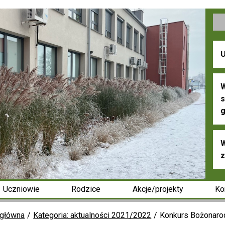
U
W
s
g
W
z
Uczniowie
Rodzice
Akcje/projekty
Ko
 główna
Kategoria: aktualności 2021/2022
Konkurs Bożonar