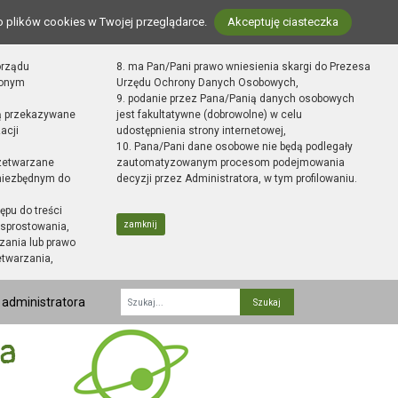
o plików cookies w Twojej przeglądarce.
Akceptuję ciasteczka
orządu
8. ma Pan/Pani prawo wniesienia skargi do Prezesa
zonym
Urzędu Ochrony Danych Osobowych,
9. podanie przez Pana/Panią danych osobowych
ą przekazywane
jest fakultatywne (dobrowolne) w celu
acji
udostępnienia strony internetowej,
10. Pana/Pani dane osobowe nie będą podlegały
zetwarzane
zautomatyzowanym procesom podejmowania
 niezbędnym do
decyzji przez Administratora, w tym profilowaniu.
ępu do treści
zamknij
sprostowania,
zania lub prawo
etwarzania,
 administratora
Fraza
ka