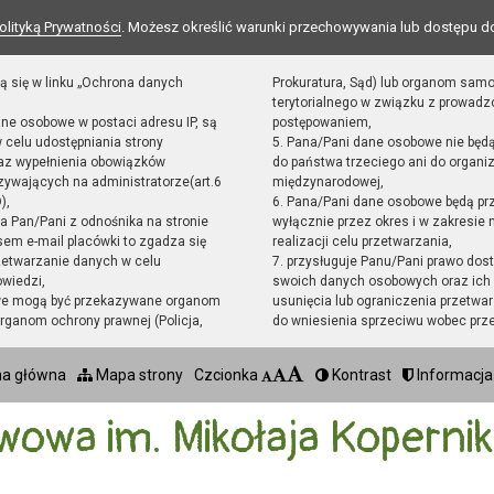
olityką Prywatności
. Możesz określić warunki przechowywania lub dostępu d
ą się w linku „Ochrona danych
Prokuratura, Sąd) lub organom sam
terytorialnego w związku z prowad
ane osobowe w postaci adresu IP, są
postępowaniem,
 celu udostępniania strony
5. Pana/Pani dane osobowe nie będ
raz wypełnienia obowiązków
do państwa trzeciego ani do organiz
ywających na administratorze(art.6
międzynarodowej,
),
6. Pana/Pani dane osobowe będą pr
sta Pan/Pani z odnośnika na stronie
wyłącznie przez okres i w zakresie
em e-mail placówki to zgadza się
realizacji celu przetwarzania,
zetwarzanie danych w celu
7. przysługuje Panu/Pani prawo dost
owiedzi,
swoich danych osobowych oraz ich 
we mogą być przekazywane organom
usunięcia lub ograniczenia przetwar
ganom ochrony prawnej (Policja,
do wniesienia sprzeciwu wobec prz
na główna
Mapa strony
Czcionka
Kontrast
Informacja
wowa im. Mikołaja Koperni