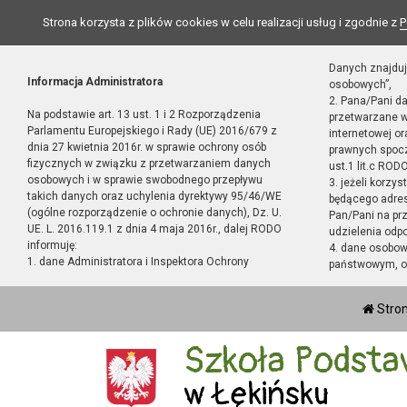
Strona korzysta z plików cookies w celu realizacji usług i zgodnie z
P
Danych znajduj
Informacja Administratora
osobowych”,
2. Pana/Pani d
Na podstawie art. 13 ust. 1 i 2 Rozporządzenia
przetwarzane w
Parlamentu Europejskiego i Rady (UE) 2016/679 z
internetowej o
dnia 27 kwietnia 2016r. w sprawie ochrony osób
prawnych spocz
fizycznych w związku z przetwarzaniem danych
ust.1 lit.c RODO
osobowych i w sprawie swobodnego przepływu
3. jeżeli korzy
takich danych oraz uchylenia dyrektywy 95/46/WE
będącego adres
(ogólne rozporządzenie o ochronie danych), Dz. U.
Pan/Pani na pr
UE. L. 2016.119.1 z dnia 4 maja 2016r., dalej RODO
udzielenia odp
informuję:
4. dane osobo
1. dane Administratora i Inspektora Ochrony
państwowym, or
Stro
Szkoła Podsta
w Łękińsku