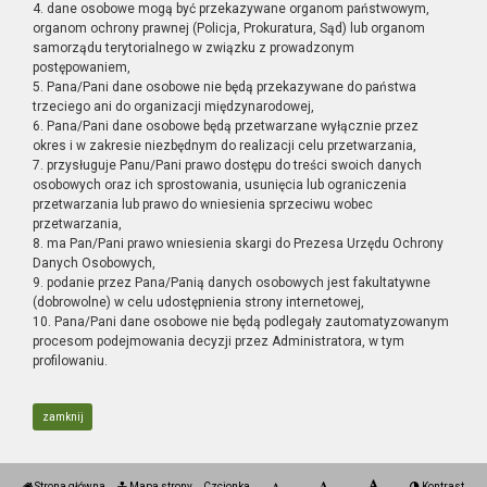
4. dane osobowe mogą być przekazywane organom państwowym,
organom ochrony prawnej (Policja, Prokuratura, Sąd) lub organom
samorządu terytorialnego w związku z prowadzonym
postępowaniem,
5. Pana/Pani dane osobowe nie będą przekazywane do państwa
trzeciego ani do organizacji międzynarodowej,
6. Pana/Pani dane osobowe będą przetwarzane wyłącznie przez
okres i w zakresie niezbędnym do realizacji celu przetwarzania,
7. przysługuje Panu/Pani prawo dostępu do treści swoich danych
osobowych oraz ich sprostowania, usunięcia lub ograniczenia
przetwarzania lub prawo do wniesienia sprzeciwu wobec
przetwarzania,
8. ma Pan/Pani prawo wniesienia skargi do Prezesa Urzędu Ochrony
Danych Osobowych,
9. podanie przez Pana/Panią danych osobowych jest fakultatywne
(dobrowolne) w celu udostępnienia strony internetowej,
10. Pana/Pani dane osobowe nie będą podlegały zautomatyzowanym
procesom podejmowania decyzji przez Administratora, w tym
profilowaniu.
zamknij
Strona główna
Mapa strony
Czcionka
Kontrast