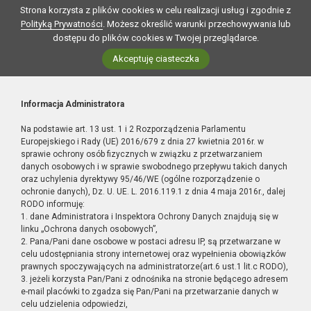
Strona korzysta z plików cookies w celu realizacji usług i zgodnie z
Polityką Prywatności
. Możesz określić warunki przechowywania lub
dostępu do plików cookies w Twojej przeglądarce.
Akceptuję ciasteczka
Informacja Administratora
Na podstawie art. 13 ust. 1 i 2 Rozporządzenia Parlamentu
Europejskiego i Rady (UE) 2016/679 z dnia 27 kwietnia 2016r. w
sprawie ochrony osób fizycznych w związku z przetwarzaniem
danych osobowych i w sprawie swobodnego przepływu takich danych
oraz uchylenia dyrektywy 95/46/WE (ogólne rozporządzenie o
ochronie danych), Dz. U. UE. L. 2016.119.1 z dnia 4 maja 2016r., dalej
RODO informuję:
1. dane Administratora i Inspektora Ochrony Danych znajdują się w
linku „Ochrona danych osobowych”,
2. Pana/Pani dane osobowe w postaci adresu IP, są przetwarzane w
celu udostępniania strony internetowej oraz wypełnienia obowiązków
prawnych spoczywających na administratorze(art.6 ust.1 lit.c RODO),
3. jeżeli korzysta Pan/Pani z odnośnika na stronie będącego adresem
e-mail placówki to zgadza się Pan/Pani na przetwarzanie danych w
celu udzielenia odpowiedzi,