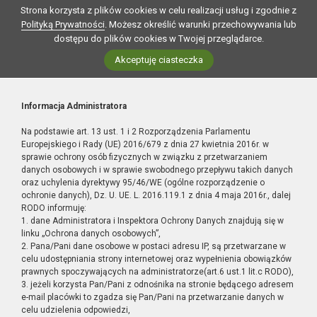
Strona korzysta z plików cookies w celu realizacji usług i zgodnie z
Polityką Prywatności
. Możesz określić warunki przechowywania lub
dostępu do plików cookies w Twojej przeglądarce.
Akceptuję ciasteczka
Informacja Administratora
Na podstawie art. 13 ust. 1 i 2 Rozporządzenia Parlamentu
Europejskiego i Rady (UE) 2016/679 z dnia 27 kwietnia 2016r. w
sprawie ochrony osób fizycznych w związku z przetwarzaniem
danych osobowych i w sprawie swobodnego przepływu takich danych
oraz uchylenia dyrektywy 95/46/WE (ogólne rozporządzenie o
ochronie danych), Dz. U. UE. L. 2016.119.1 z dnia 4 maja 2016r., dalej
RODO informuję:
1. dane Administratora i Inspektora Ochrony Danych znajdują się w
linku „Ochrona danych osobowych”,
2. Pana/Pani dane osobowe w postaci adresu IP, są przetwarzane w
celu udostępniania strony internetowej oraz wypełnienia obowiązków
prawnych spoczywających na administratorze(art.6 ust.1 lit.c RODO),
3. jeżeli korzysta Pan/Pani z odnośnika na stronie będącego adresem
e-mail placówki to zgadza się Pan/Pani na przetwarzanie danych w
celu udzielenia odpowiedzi,