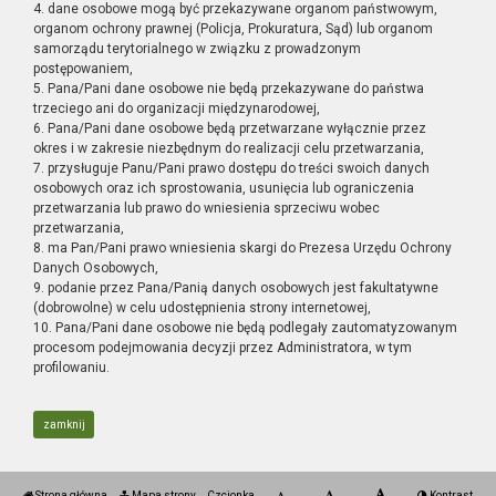
4. dane osobowe mogą być przekazywane organom państwowym,
organom ochrony prawnej (Policja, Prokuratura, Sąd) lub organom
samorządu terytorialnego w związku z prowadzonym
postępowaniem,
5. Pana/Pani dane osobowe nie będą przekazywane do państwa
trzeciego ani do organizacji międzynarodowej,
6. Pana/Pani dane osobowe będą przetwarzane wyłącznie przez
okres i w zakresie niezbędnym do realizacji celu przetwarzania,
7. przysługuje Panu/Pani prawo dostępu do treści swoich danych
osobowych oraz ich sprostowania, usunięcia lub ograniczenia
przetwarzania lub prawo do wniesienia sprzeciwu wobec
przetwarzania,
8. ma Pan/Pani prawo wniesienia skargi do Prezesa Urzędu Ochrony
Danych Osobowych,
9. podanie przez Pana/Panią danych osobowych jest fakultatywne
(dobrowolne) w celu udostępnienia strony internetowej,
10. Pana/Pani dane osobowe nie będą podlegały zautomatyzowanym
procesom podejmowania decyzji przez Administratora, w tym
profilowaniu.
zamknij
Strona główna
Mapa strony
Czcionka
Kontrast