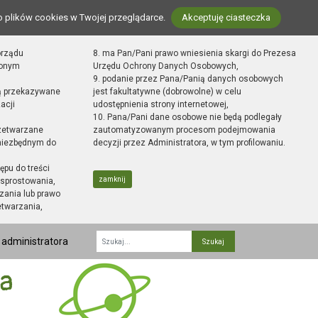
o plików cookies w Twojej przeglądarce.
Akceptuję ciasteczka
orządu
8. ma Pan/Pani prawo wniesienia skargi do Prezesa
zonym
Urzędu Ochrony Danych Osobowych,
9. podanie przez Pana/Panią danych osobowych
ą przekazywane
jest fakultatywne (dobrowolne) w celu
acji
udostępnienia strony internetowej,
10. Pana/Pani dane osobowe nie będą podlegały
zetwarzane
zautomatyzowanym procesom podejmowania
 niezbędnym do
decyzji przez Administratora, w tym profilowaniu.
ępu do treści
zamknij
sprostowania,
zania lub prawo
etwarzania,
 administratora
Fraza
ka