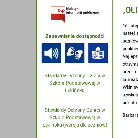
,OL
16 lute
naszej 
Zapewnianie dostępności
uczniów
punktów
Najleps
otrzyma
uczestn
Standardy Ochrony Dzieci w
laureat
Szkole Podstawowej w
Wiśniew
Łękińsku
uzysku
udziału
Standardy Ochrony Dzieci w
Barbar
Szkole Podstawowej w
Łękińsku (wersja dla uczniów)