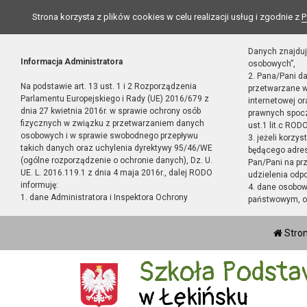
Strona korzysta z plików cookies w celu realizacji usług i zgodnie z
P
Danych znajduj
Informacja Administratora
osobowych”,
2. Pana/Pani d
Na podstawie art. 13 ust. 1 i 2 Rozporządzenia
przetwarzane w
Parlamentu Europejskiego i Rady (UE) 2016/679 z
internetowej o
dnia 27 kwietnia 2016r. w sprawie ochrony osób
prawnych spocz
fizycznych w związku z przetwarzaniem danych
ust.1 lit.c RODO
osobowych i w sprawie swobodnego przepływu
3. jeżeli korzy
takich danych oraz uchylenia dyrektywy 95/46/WE
będącego adres
(ogólne rozporządzenie o ochronie danych), Dz. U.
Pan/Pani na pr
UE. L. 2016.119.1 z dnia 4 maja 2016r., dalej RODO
udzielenia odp
informuję:
4. dane osobo
1. dane Administratora i Inspektora Ochrony
państwowym, or
Stro
Szkoła Podsta
w Łękińsku