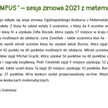
IMPUS” – sesja zimowa 2021 z matema
go odbyła się sesja zimowa Ogólnopolskiego Konkursu z Matematyki
szkoły. Z klasy 4a udział wzięły 2 uczennice, z klasy 6a 4 uczniów 
 klasy IV a uzyskała Zofia Roczek, która zajęła 17 miejsce w kraj
 możliwych do zdobycia. Lena Zawiślak – także uczennica klas 4a - 
zy wynik wśród uczniów klasy 6a uzyskał Jakub Buresz, który zają
ł 42 punkty na 60 punktów możliwych do zdobycia. Wśród uczniów 
ików zajął Michał Grącki, który uzyskał 56 punktów na 60 punktów
a i nagrodę książkową. Piotr Ciesielski zajął 9 miejsce uzyskując 52
ki, także uczeń klasy 7a zajął 20 miejsce uzyskując 41 punktów. Bar
jąc 37 punktów. W/w konkurs został przeprowadzony on-line. Wszy
 w konkursach matematycznych.
a Gniewosz