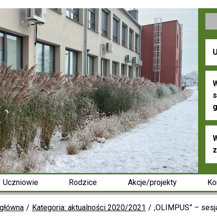
U
W
s
g
W
z
Uczniowie
Rodzice
Akcje/projekty
Ko
 główna
Kategoria: aktualności 2020/2021
,OLIMPUS” – sesj