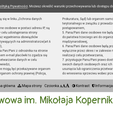
olityką Prywatności
. Możesz określić warunki przechowywania lub dostępu d
ą się w linku „Ochrona danych
Prokuratura, Sąd) lub organom sam
terytorialnego w związku z prowad
ane osobowe w postaci adresu IP, są
postępowaniem,
 celu udostępniania strony
5. Pana/Pani dane osobowe nie będ
raz wypełnienia obowiązków
do państwa trzeciego ani do organiz
ywających na administratorze(art.6
międzynarodowej,
),
6. Pana/Pani dane osobowe będą pr
sta Pan/Pani z odnośnika na stronie
wyłącznie przez okres i w zakresie
em e-mail placówki to zgadza się
realizacji celu przetwarzania,
zetwarzanie danych w celu
7. przysługuje Panu/Pani prawo dost
owiedzi,
swoich danych osobowych oraz ich 
we mogą być przekazywane organom
usunięcia lub ograniczenia przetwar
ganom ochrony prawnej (Policja,
do wniesienia sprzeciwu wobec prz
na główna
Mapa strony
Czcionka
Kontrast
Informacja
wowa im. Mikołaja Koperni