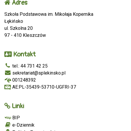
Adres
Szkoła Podstawowa im. Mikołaja Kopernika
Łękińsko
ul. Szkolna 20
97 - 410 Kleszczów
Kontakt
tel.: 44 731 42 25
sekretariat@splekinsko.pl
001248392
AE:PL-35439-53710-UGFRI-37
Linki
BIP
e-Dziennik