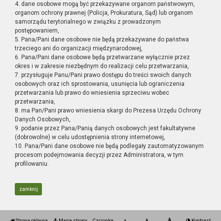
4. dane osobowe mogą być przekazywane organom państwowym,
organom ochrony prawnej (Policja, Prokuratura, Sąd) lub organom
samorządu terytorialnego w związku z prowadzonym
postępowaniem,
5. Pana/Pani dane osobowe nie będą przekazywane do państwa
trzeciego ani do organizacji międzynarodowej,
6. Pana/Pani dane osobowe będą przetwarzane wyłącznie przez
okres i w zakresie niezbędnym do realizacji celu przetwarzania,
7. przysługuje Panu/Pani prawo dostępu do treści swoich danych
osobowych oraz ich sprostowania, usunięcia lub ograniczenia
przetwarzania lub prawo do wniesienia sprzeciwu wobec
przetwarzania,
8. ma Pan/Pani prawo wniesienia skargi do Prezesa Urzędu Ochrony
Danych Osobowych,
9. podanie przez Pana/Panią danych osobowych jest fakultatywne
(dobrowolne) w celu udostępnienia strony internetowej,
10. Pana/Pani dane osobowe nie będą podlegały zautomatyzowanym
procesom podejmowania decyzji przez Administratora, w tym
profilowaniu.
zamknij
Strona główna
Mapa strony
Czcionka
Kontrast