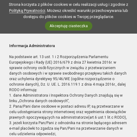
Strona korzysta z plików cookies w celu realizacji usług i zgodnie z
Polityką Prywatności
. Możesz określić warunki przechowywania lub
dostępu do plików cookies w Twojej przeglądarce.
Akceptuję ciasteczka
Informacja Administratora
Na podstawie art. 13 ust. 1 i 2 Rozporządzenia Parlamentu
Europejskiego i Rady (UE) 2016/679 z dnia 27 kwietnia 2016r. w
sprawie ochrony osób fizycznych w związku z przetwarzaniem
danych osobowych i w sprawie swobodnego przepływu takich danych
oraz uchylenia dyrektywy 95/46/WE (ogólne rozporządzenie o
ochronie danych), Dz. U. UE. L. 2016.119.1 z dnia 4 maja 2016r., dalej
RODO informuję:
1. dane Administratora i Inspektora Ochrony Danych znajdują się w
linku „Ochrona danych osobowych”,
2. Pana/Pani dane osobowe w postaci adresu IP, są przetwarzane w
celu udostępniania strony internetowej oraz wypełnienia obowiązków
prawnych spoczywających na administratorze(art.6 ust.1 lit.c RODO),
3. jeżeli korzysta Pan/Pani z odnośnika na stronie będącego adresem
e-mail placówki to zgadza się Pan/Pani na przetwarzanie danych w
celu udzielenia odpowiedzi,