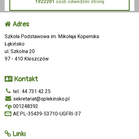
1922201
osób odwiedziło stronę
Adres
Szkoła Podstawowa im. Mikołaja Kopernika
Łękińsko
ul. Szkolna 20
97 - 410 Kleszczów
Kontakt
tel.: 44 731 42 25
sekretariat@splekinsko.pl
001248392
AE:PL-35439-53710-UGFRI-37
Linki