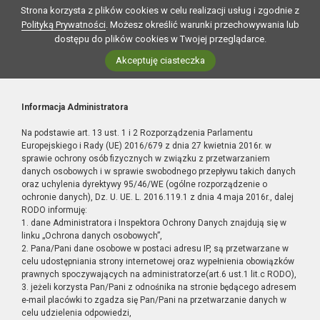
Strona korzysta z plików cookies w celu realizacji usług i zgodnie z
Polityką Prywatności
. Możesz określić warunki przechowywania lub
dostępu do plików cookies w Twojej przeglądarce.
Akceptuję ciasteczka
Informacja Administratora
Na podstawie art. 13 ust. 1 i 2 Rozporządzenia Parlamentu
Europejskiego i Rady (UE) 2016/679 z dnia 27 kwietnia 2016r. w
sprawie ochrony osób fizycznych w związku z przetwarzaniem
danych osobowych i w sprawie swobodnego przepływu takich danych
oraz uchylenia dyrektywy 95/46/WE (ogólne rozporządzenie o
ochronie danych), Dz. U. UE. L. 2016.119.1 z dnia 4 maja 2016r., dalej
RODO informuję:
1. dane Administratora i Inspektora Ochrony Danych znajdują się w
linku „Ochrona danych osobowych”,
2. Pana/Pani dane osobowe w postaci adresu IP, są przetwarzane w
celu udostępniania strony internetowej oraz wypełnienia obowiązków
prawnych spoczywających na administratorze(art.6 ust.1 lit.c RODO),
3. jeżeli korzysta Pan/Pani z odnośnika na stronie będącego adresem
e-mail placówki to zgadza się Pan/Pani na przetwarzanie danych w
celu udzielenia odpowiedzi,