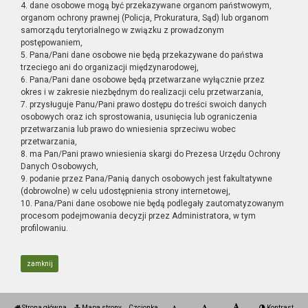
4. dane osobowe mogą być przekazywane organom państwowym,
organom ochrony prawnej (Policja, Prokuratura, Sąd) lub organom
samorządu terytorialnego w związku z prowadzonym
postępowaniem,
5. Pana/Pani dane osobowe nie będą przekazywane do państwa
trzeciego ani do organizacji międzynarodowej,
6. Pana/Pani dane osobowe będą przetwarzane wyłącznie przez
okres i w zakresie niezbędnym do realizacji celu przetwarzania,
7. przysługuje Panu/Pani prawo dostępu do treści swoich danych
osobowych oraz ich sprostowania, usunięcia lub ograniczenia
przetwarzania lub prawo do wniesienia sprzeciwu wobec
przetwarzania,
8. ma Pan/Pani prawo wniesienia skargi do Prezesa Urzędu Ochrony
Danych Osobowych,
9. podanie przez Pana/Panią danych osobowych jest fakultatywne
(dobrowolne) w celu udostępnienia strony internetowej,
10. Pana/Pani dane osobowe nie będą podlegały zautomatyzowanym
procesom podejmowania decyzji przez Administratora, w tym
profilowaniu.
zamknij
Strona główna
Mapa strony
Czcionka
Kontrast