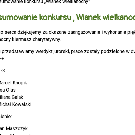
umowanie konkursu „Wianek wielkanocny”
sumowanie konkursu „Wianek wielkano
go serca dziękujemy za okazane zaangażowanie i wykonanie pięk
nocny kiermasz charytatywny.
j przedstawiamy werdykt jurorski, prace zostały podzielone w 
-8.
1-3
arcel Knopik
ea Olas
iliana Galak
ichał Kowalski
ienie:
an Maszczyk