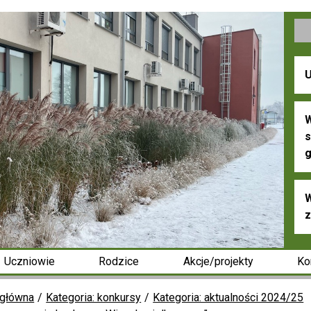
U
W
s
g
W
z
Uczniowie
Rodzice
Akcje/projekty
Ko
 główna
Kategoria: konkursy
Kategoria: aktualności 2024/25