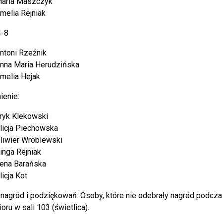
aria Maszczyk
melia Rejniak
4-8
ntoni Rzeźnik
nna Maria Herudzińska
melia Hejak
ienie:
ryk Klekowski
licja Piechowska
liwier Wróblewski
inga Rejniak
ena Barańska
licja Kot
 nagród i podziękowań: Osoby, które nie odebrały nagród podcz
oru w sali 103 (świetlica).