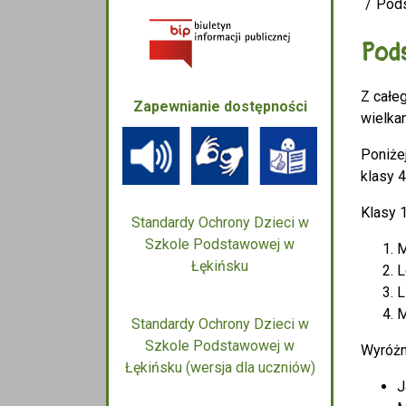
Pods
Pod
Z całe
Zapewnianie dostępności
wielka
Poniże
klasy 4
Klasy 
Standardy Ochrony Dzieci w
Szkole Podstawowej w
M
Łękińsku
L
L
M
Standardy Ochrony Dzieci w
Szkole Podstawowej w
Wyróżn
Łękińsku (wersja dla uczniów)
J