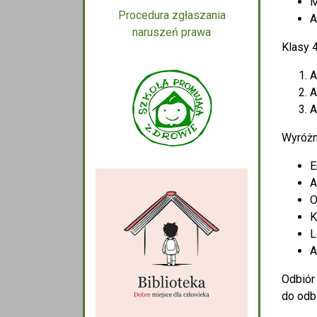
M
Procedura zgłaszania
A
naruszeń prawa
Klasy 
A
A
A
Wyróżn
E
A
O
K
L
A
Odbiór
do odbi