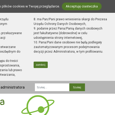
o plików cookies w Twojej przeglądarce.
Akceptuję ciasteczka
orządu
8. ma Pan/Pani prawo wniesienia skargi do Prezesa
zonym
Urzędu Ochrony Danych Osobowych,
9. podanie przez Pana/Panią danych osobowych
ą przekazywane
jest fakultatywne (dobrowolne) w celu
acji
udostępnienia strony internetowej,
10. Pana/Pani dane osobowe nie będą podlegały
zetwarzane
zautomatyzowanym procesom podejmowania
 niezbędnym do
decyzji przez Administratora, w tym profilowaniu.
ępu do treści
zamknij
sprostowania,
zania lub prawo
etwarzania,
 administratora
Fraza
ka