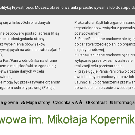
olityką Prywatności
. Możesz określić warunki przechowywania lub dostępu d
ą się w linku „Ochrona danych
Prokuratura, Sąd) lub organom sam
terytorialnego w związku z prowad
ane osobowe w postaci adresu IP, są
postępowaniem,
 celu udostępniania strony
5. Pana/Pani dane osobowe nie będ
raz wypełnienia obowiązków
do państwa trzeciego ani do organiz
ywających na administratorze(art.6
międzynarodowej,
),
6. Pana/Pani dane osobowe będą pr
sta Pan/Pani z odnośnika na stronie
wyłącznie przez okres i w zakresie
em e-mail placówki to zgadza się
realizacji celu przetwarzania,
zetwarzanie danych w celu
7. przysługuje Panu/Pani prawo dost
owiedzi,
swoich danych osobowych oraz ich 
we mogą być przekazywane organom
usunięcia lub ograniczenia przetwar
ganom ochrony prawnej (Policja,
do wniesienia sprzeciwu wobec prz
na główna
Mapa strony
Czcionka
Kontrast
Informacja
wowa im. Mikołaja Koperni