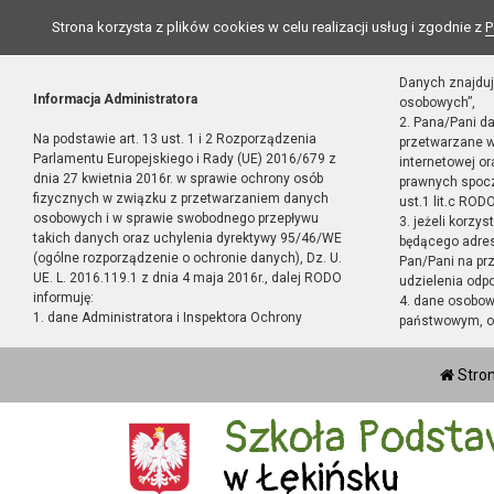
Strona korzysta z plików cookies w celu realizacji usług i zgodnie z
P
Danych znajduj
Informacja Administratora
osobowych”,
2. Pana/Pani d
Na podstawie art. 13 ust. 1 i 2 Rozporządzenia
przetwarzane w
Parlamentu Europejskiego i Rady (UE) 2016/679 z
internetowej o
dnia 27 kwietnia 2016r. w sprawie ochrony osób
prawnych spocz
fizycznych w związku z przetwarzaniem danych
ust.1 lit.c RODO
osobowych i w sprawie swobodnego przepływu
3. jeżeli korzy
takich danych oraz uchylenia dyrektywy 95/46/WE
będącego adres
(ogólne rozporządzenie o ochronie danych), Dz. U.
Pan/Pani na pr
UE. L. 2016.119.1 z dnia 4 maja 2016r., dalej RODO
udzielenia odp
informuję:
4. dane osobo
1. dane Administratora i Inspektora Ochrony
państwowym, or
Stro
Szkoła Podsta
w Łękińsku