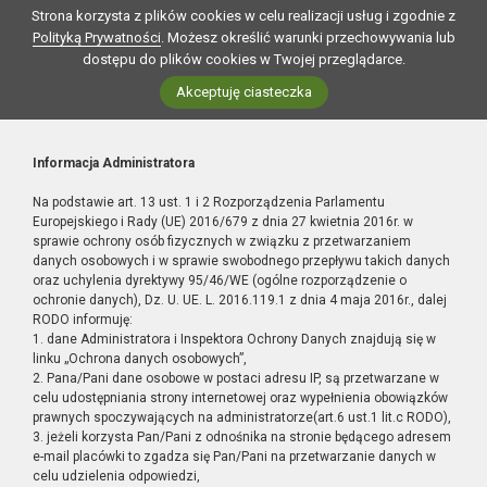
Strona korzysta z plików cookies w celu realizacji usług i zgodnie z
Polityką Prywatności
. Możesz określić warunki przechowywania lub
dostępu do plików cookies w Twojej przeglądarce.
Akceptuję ciasteczka
Informacja Administratora
Na podstawie art. 13 ust. 1 i 2 Rozporządzenia Parlamentu
Europejskiego i Rady (UE) 2016/679 z dnia 27 kwietnia 2016r. w
sprawie ochrony osób fizycznych w związku z przetwarzaniem
danych osobowych i w sprawie swobodnego przepływu takich danych
oraz uchylenia dyrektywy 95/46/WE (ogólne rozporządzenie o
ochronie danych), Dz. U. UE. L. 2016.119.1 z dnia 4 maja 2016r., dalej
RODO informuję:
1. dane Administratora i Inspektora Ochrony Danych znajdują się w
linku „Ochrona danych osobowych”,
2. Pana/Pani dane osobowe w postaci adresu IP, są przetwarzane w
celu udostępniania strony internetowej oraz wypełnienia obowiązków
prawnych spoczywających na administratorze(art.6 ust.1 lit.c RODO),
3. jeżeli korzysta Pan/Pani z odnośnika na stronie będącego adresem
e-mail placówki to zgadza się Pan/Pani na przetwarzanie danych w
celu udzielenia odpowiedzi,