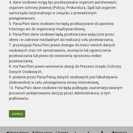
4. dane osobowe mogą być przekazywane organom państwowym,
organom ochrony prawnej (Policja, Prokuratura, Sąd) lub organom
samorządu terytorialnego w związku z prowadzonym
postępowaniem,
5. Pana/Pani dane osobowe nie będą przekazywane do państwa
trzeciego ani do organizacji międzynarodowej,
6. Pana/Pani dane osobowe będą przetwarzane wyłącznie przez
okres i w zakresie niezbędnym do realizacji celu przetwarzania,
7. przysługuje Panu/Pani prawo dostępu do treści swoich danych
osobowych oraz ich sprostowania, usunięcia lub ograniczenia
przetwarzania lub prawo do wniesienia sprzeciwu wobec
przetwarzania,
8. ma Pan/Pani prawo wniesienia skargi do Prezesa Urzędu Ochrony
Danych Osobowych,
9. podanie przez Pana/Panią danych osobowych jest fakultatywne
(dobrowolne) w celu udostępnienia strony internetowej,
10. Pana/Pani dane osobowe nie będą podlegały zautomatyzowanym
procesom podejmowania decyzji przez Administratora, w tym
profilowaniu.
zamknij
Strona główna
Mapa strony
Czcionka
Kontrast