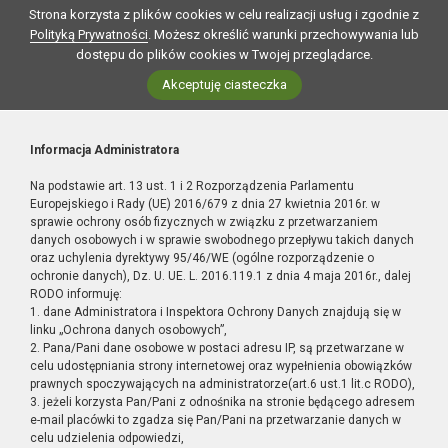
Strona korzysta z plików cookies w celu realizacji usług i zgodnie z
Polityką Prywatności
. Możesz określić warunki przechowywania lub
dostępu do plików cookies w Twojej przeglądarce.
Akceptuję ciasteczka
Informacja Administratora
Na podstawie art. 13 ust. 1 i 2 Rozporządzenia Parlamentu
Europejskiego i Rady (UE) 2016/679 z dnia 27 kwietnia 2016r. w
sprawie ochrony osób fizycznych w związku z przetwarzaniem
danych osobowych i w sprawie swobodnego przepływu takich danych
oraz uchylenia dyrektywy 95/46/WE (ogólne rozporządzenie o
ochronie danych), Dz. U. UE. L. 2016.119.1 z dnia 4 maja 2016r., dalej
RODO informuję:
1. dane Administratora i Inspektora Ochrony Danych znajdują się w
linku „Ochrona danych osobowych”,
2. Pana/Pani dane osobowe w postaci adresu IP, są przetwarzane w
celu udostępniania strony internetowej oraz wypełnienia obowiązków
prawnych spoczywających na administratorze(art.6 ust.1 lit.c RODO),
3. jeżeli korzysta Pan/Pani z odnośnika na stronie będącego adresem
e-mail placówki to zgadza się Pan/Pani na przetwarzanie danych w
celu udzielenia odpowiedzi,