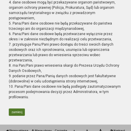
4. dane osobowe mogą być przekazywane organom państwowym,
organom ochrony prawnej (Policja, Prokuratura, Sąd) lub organom
samorządu terytorialnego w związku z prowadzonym
postępowaniem,
5. Pana/Pani dane osobowe nie będą przekazywane do państwa
trzeciego ani do organizacji międzynarodowej,
6. Pana/Pani dane osobowe będą przetwarzane wyłącznie przez
okres i w zakresie niezbędnym do realizacji celu przetwarzania,
7. przysługuje Panu/Pani prawo dostępu do treści swoich danych
osobowych oraz ich sprostowania, usunięcia lub ograniczenia
przetwarzania lub prawo do wniesienia sprzeciwu wobec
przetwarzania,
8. ma Pan/Pani prawo wniesienia skargi do Prezesa Urzędu Ochrony
Danych Osobowych,
9. podanie przez Pana/Panią danych osobowych jest fakultatywne
(dobrowolne) w celu udostępnienia strony internetowej,
10. Pana/Pani dane osobowe nie będą podlegały zautomatyzowanym
procesom podejmowania decyzji przez Administratora, w tym
profilowaniu.
zamknij
Strona główna
Mapa strony
Czcionka
Kontrast