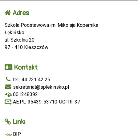
Adres
Szkoła Podstawowa im. Mikołaja Kopernika
Łękińsko
ul. Szkolna 20
97 - 410 Kleszczów
Kontakt
tel.: 44 731 42 25
sekretariat@splekinsko.pl
001248392
AE:PL-35439-53710-UGFRI-37
Linki
BIP