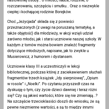
nastoletniej osoby… o miłości, nauce, rodzinie, o
rozczarowaniu, szczęściu i smutku… Oraz o niezwykle
ciepłej i kochającej rodzinie Borejków.
Choć „Jeżycjada” składa się z powieści
przeznaczonych (z uwagi na poruszaną tematykę, a
także objętość) dla młodzieży, w akcji wzięli udział
zarówno młodsi, jak i starsi uczniowie naszej szkoły. W
każdym z tomów można bowiem znaleźć fragmenty
dotyczące młodszych, napisane, jak to zwykle u
Musierowicz, z humorem i dystansem.
Uczniowie klasy III a uczestniczyli w lekcji
bibliotecznej, podczas której z zaciekawieniem słuchali
fragmentów trzech książek: „Idy sierpniowej”, „Opium
w rosole” i „Noelki”. Po czytaniu przyszedł czas na
dyskusję o tym, czy życie dzieci dawniej i teraz różni
się? Czy są jakieś wartości, które się nie zmieniają…?
Na szczęście trzecioklasiści doszli do wniosku, że są
pewne niezmienne wartości, a są to między innymi