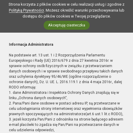
Strona korzysta z plików cookies w celu realizacji usług i zgodnie z
Polityką Prywatności
. Możesz określić warunki przechowywania lub
dostępu do plików cookies w Twojej przeglądarce.
Akceptuję ciasteczka
Informacja Administratora
Na podstawie art. 13 ust. 1 i 2 Rozporządzenia Parlamentu
Europejskiego i Rady (UE) 2016/679 z dnia 27 kwietnia 2016r. w
sprawie ochrony osób fizycznych w związku z przetwarzaniem
danych osobowych i w sprawie swobodnego przepływu takich danych
oraz uchylenia dyrektywy 95/46/WE (ogólne rozporządzenie o
ochronie danych), Dz. U. UE. L. 2016.119.1 z dnia 4 maja 2016r., dalej
RODO informuję:
1. dane Administratora i Inspektora Ochrony Danych znajdują się w
linku „Ochrona danych osobowych”,
2. Pana/Pani dane osobowe w postaci adresu IP, są przetwarzane w
celu udostępniania strony internetowej oraz wypełnienia obowiązków
prawnych spoczywających na administratorze(art.6 ust.1 lit.c RODO),
3. jeżeli korzysta Pan/Pani z odnośnika na stronie będącego adresem
e-mail placówki to zgadza się Pan/Pani na przetwarzanie danych w
celu udzielenia odpowiedzi,