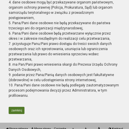
4. dane osobowe mogą być przekazywane organom państwowym,
organom ochrony prawnej (Policja, Prokuratura, Sąd) lub organom
samorządu terytorialnego w związku z prowadzonym
postępowaniem,
5. Pana/Pani dane osobowe nie będą przekazywane do państwa
trzeciego ani do organizacji międzynarodowej,
6. Pana/Pani dane osobowe będą przetwarzane wyłącznie przez
okres i w zakresie niezbędnym do realizacji celu przetwarzania,
7. przysługuje Panu/Pani prawo dostępu do treści swoich danych
osobowych oraz ich sprostowania, usunięcia lub ograniczenia
przetwarzania lub prawo do wniesienia sprzeciwu wobec
przetwarzania,
8. ma Pan/Pani prawo wniesienia skargi do Prezesa Urzędu Ochrony
Danych Osobowych,
9. podanie przez Pana/Panią danych osobowych jest fakultatywne
(dobrowolne) w celu udostępnienia strony internetowej,
10. Pana/Pani dane osobowe nie będą podlegały zautomatyzowanym
procesom podejmowania decyzji przez Administratora, w tym
profilowaniu.
zamknij
Strona główna
Mapa strony
Czcionka
Kontrast