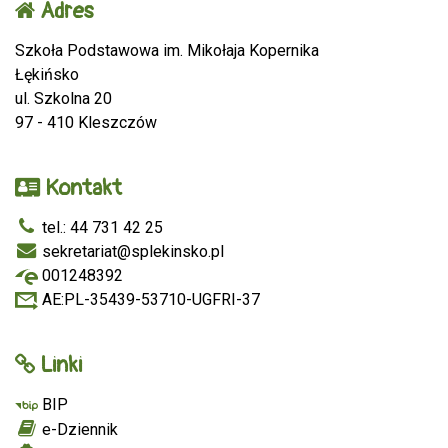
Adres
Szkoła Podstawowa im. Mikołaja Kopernika
Łękińsko
ul. Szkolna 20
97 - 410 Kleszczów
Kontakt
tel.: 44 731 42 25
sekretariat@splekinsko.pl
001248392
AE:PL-35439-53710-UGFRI-37
Linki
BIP
e-Dziennik