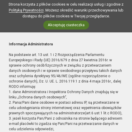
Strona korzysta z plików cookies w celu realizacji usług i zgodnie z
Polityką Prywatności
. Możesz określić warunki przechowywania lub
dostępu do plików cookies w Twojej przeglądarce.
Akceptuję ciasteczka
Informacja Administratora
Na podstawie art. 13 ust. 1 i 2 Rozporządzenia Parlamentu
Europejskiego i Rady (UE) 2016/679 z dnia 27 kwietnia 2016r. w
sprawie ochrony osób fizycznych w związku z przetwarzaniem
danych osobowych i w sprawie swobodnego przepływu takich danych
oraz uchylenia dyrektywy 95/46/WE (ogólne rozporządzenie o
ochronie danych), Dz. U. UE. L. 2016.119.1 z dnia 4 maja 2016r., dalej
RODO informuję:
1. dane Administratora i Inspektora Ochrony Danych znajdują się w
linku „Ochrona danych osobowych”,
2. Pana/Pani dane osobowe w postaci adresu IP, są przetwarzane w
celu udostępniania strony internetowej oraz wypełnienia obowiązków
prawnych spoczywających na administratorze(art.6 ust.1 lit.c RODO),
3. jeżeli korzysta Pan/Pani z odnośnika na stronie będącego adresem
e-mail placówki to zgadza się Pan/Pani na przetwarzanie danych w
celu udzielenia odpowiedzi,