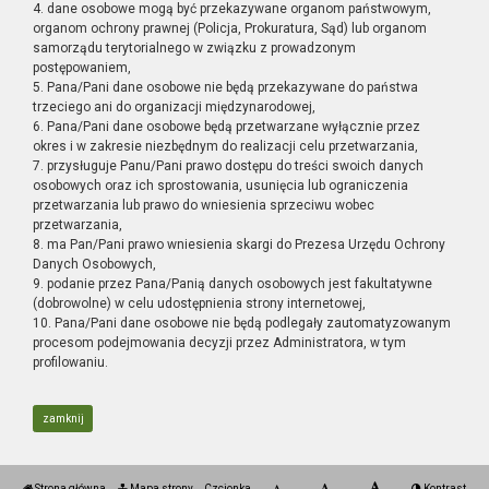
4. dane osobowe mogą być przekazywane organom państwowym,
organom ochrony prawnej (Policja, Prokuratura, Sąd) lub organom
samorządu terytorialnego w związku z prowadzonym
postępowaniem,
5. Pana/Pani dane osobowe nie będą przekazywane do państwa
trzeciego ani do organizacji międzynarodowej,
6. Pana/Pani dane osobowe będą przetwarzane wyłącznie przez
okres i w zakresie niezbędnym do realizacji celu przetwarzania,
7. przysługuje Panu/Pani prawo dostępu do treści swoich danych
osobowych oraz ich sprostowania, usunięcia lub ograniczenia
przetwarzania lub prawo do wniesienia sprzeciwu wobec
przetwarzania,
8. ma Pan/Pani prawo wniesienia skargi do Prezesa Urzędu Ochrony
Danych Osobowych,
9. podanie przez Pana/Panią danych osobowych jest fakultatywne
(dobrowolne) w celu udostępnienia strony internetowej,
10. Pana/Pani dane osobowe nie będą podlegały zautomatyzowanym
procesom podejmowania decyzji przez Administratora, w tym
profilowaniu.
zamknij
Strona główna
Mapa strony
Czcionka
Kontrast