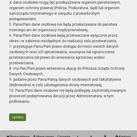
4. dane osobowe mogą być przekazywane organom państwowym,
organom ochrony prawnej (Policja, Prokuratura, Sąd) lub organom
samorządu terytorialnego w związku z prowadzonym
postępowaniem,
5. Pana/Pani dane osobowe nie będą przekazywane do państwa
trzeciego ani do organizacji międzynarodowej,
6. Pana/Pani dane osobowe będą przetwarzane wyłącznie przez
okres i w zakresie niezbędnym do realizacji celu przetwarzania,
7. przysługuje Panu/Pani prawo dostępu do treści swoich danych
osobowych oraz ich sprostowania, usunięcia lub ograniczenia
przetwarzania lub prawo do wniesienia sprzeciwu wobec
przetwarzania,
8. ma Pan/Pani prawo wniesienia skargi do Prezesa Urzędu Ochrony
Danych Osobowych,
9. podanie przez Pana/Panią danych osobowych jest fakultatywne
(dobrowolne) w celu udostępnienia strony internetowej,
10. Pana/Pani dane osobowe nie będą podlegały zautomatyzowanym
procesom podejmowania decyzji przez Administratora, w tym
profilowaniu.
zamknij
Strona główna
Mapa strony
Czcionka
Kontrast