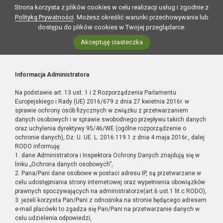
Strona korzysta z plików cookies w celu realizacji usług i zgodnie z
Polityką Prywatności
. Możesz określić warunki przechowywania lub
dostępu do plików cookies w Twojej przeglądarce.
Akceptuję ciasteczka
Informacja Administratora
Na podstawie art. 13 ust. 1 i 2 Rozporządzenia Parlamentu
Europejskiego i Rady (UE) 2016/679 z dnia 27 kwietnia 2016r. w
sprawie ochrony osób fizycznych w związku z przetwarzaniem
danych osobowych i w sprawie swobodnego przepływu takich danych
oraz uchylenia dyrektywy 95/46/WE (ogólne rozporządzenie o
ochronie danych), Dz. U. UE. L. 2016.119.1 z dnia 4 maja 2016r., dalej
RODO informuję:
1. dane Administratora i Inspektora Ochrony Danych znajdują się w
linku „Ochrona danych osobowych”,
2. Pana/Pani dane osobowe w postaci adresu IP, są przetwarzane w
celu udostępniania strony internetowej oraz wypełnienia obowiązków
prawnych spoczywających na administratorze(art.6 ust.1 lit.c RODO),
3. jeżeli korzysta Pan/Pani z odnośnika na stronie będącego adresem
e-mail placówki to zgadza się Pan/Pani na przetwarzanie danych w
celu udzielenia odpowiedzi,