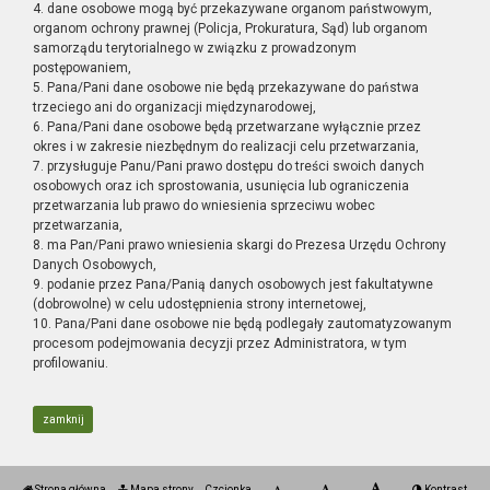
4. dane osobowe mogą być przekazywane organom państwowym,
organom ochrony prawnej (Policja, Prokuratura, Sąd) lub organom
samorządu terytorialnego w związku z prowadzonym
postępowaniem,
5. Pana/Pani dane osobowe nie będą przekazywane do państwa
trzeciego ani do organizacji międzynarodowej,
6. Pana/Pani dane osobowe będą przetwarzane wyłącznie przez
okres i w zakresie niezbędnym do realizacji celu przetwarzania,
7. przysługuje Panu/Pani prawo dostępu do treści swoich danych
osobowych oraz ich sprostowania, usunięcia lub ograniczenia
przetwarzania lub prawo do wniesienia sprzeciwu wobec
przetwarzania,
8. ma Pan/Pani prawo wniesienia skargi do Prezesa Urzędu Ochrony
Danych Osobowych,
9. podanie przez Pana/Panią danych osobowych jest fakultatywne
(dobrowolne) w celu udostępnienia strony internetowej,
10. Pana/Pani dane osobowe nie będą podlegały zautomatyzowanym
procesom podejmowania decyzji przez Administratora, w tym
profilowaniu.
zamknij
Strona główna
Mapa strony
Czcionka
Kontrast