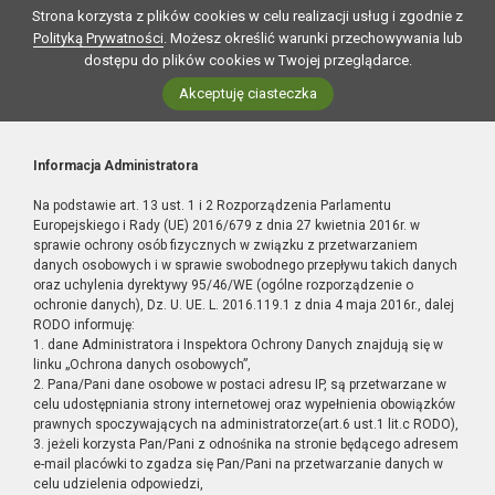
Strona korzysta z plików cookies w celu realizacji usług i zgodnie z
Polityką Prywatności
. Możesz określić warunki przechowywania lub
dostępu do plików cookies w Twojej przeglądarce.
Akceptuję ciasteczka
Informacja Administratora
Na podstawie art. 13 ust. 1 i 2 Rozporządzenia Parlamentu
Europejskiego i Rady (UE) 2016/679 z dnia 27 kwietnia 2016r. w
sprawie ochrony osób fizycznych w związku z przetwarzaniem
danych osobowych i w sprawie swobodnego przepływu takich danych
oraz uchylenia dyrektywy 95/46/WE (ogólne rozporządzenie o
ochronie danych), Dz. U. UE. L. 2016.119.1 z dnia 4 maja 2016r., dalej
RODO informuję:
1. dane Administratora i Inspektora Ochrony Danych znajdują się w
linku „Ochrona danych osobowych”,
2. Pana/Pani dane osobowe w postaci adresu IP, są przetwarzane w
celu udostępniania strony internetowej oraz wypełnienia obowiązków
prawnych spoczywających na administratorze(art.6 ust.1 lit.c RODO),
3. jeżeli korzysta Pan/Pani z odnośnika na stronie będącego adresem
e-mail placówki to zgadza się Pan/Pani na przetwarzanie danych w
celu udzielenia odpowiedzi,