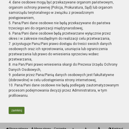
4. dane osobowe mogą być przekazywane organom państwowym,
organom ochrony prawnej (Policja, Prokuratura, Sąd) lub organom
samorządu terytorialnego w związku z prowadzonym
postępowaniem,
5. Pana/Pani dane osobowe nie będą przekazywane do państwa
trzeciego ani do organizacji międzynarodowej,
6. Pana/Pani dane osobowe będą przetwarzane wyłącznie przez
okres i w zakresie niezbędnym do realizacji celu przetwarzania,
7. przysługuje Panu/Pani prawo dostępu do treści swoich danych
osobowych oraz ich sprostowania, usunięcia lub ograniczenia
przetwarzania lub prawo do wniesienia sprzeciwu wobec
przetwarzania,
8. ma Pan/Pani prawo wniesienia skargi do Prezesa Urzędu Ochrony
Danych Osobowych,
9. podanie przez Pana/Panią danych osobowych jest fakultatywne
(dobrowolne) w celu udostępnienia strony internetowej,
10. Pana/Pani dane osobowe nie będą podlegały zautomatyzowanym
procesom podejmowania decyzji przez Administratora, w tym
profilowaniu.
zamknij
Strona główna
Mapa strony
Czcionka
Kontrast