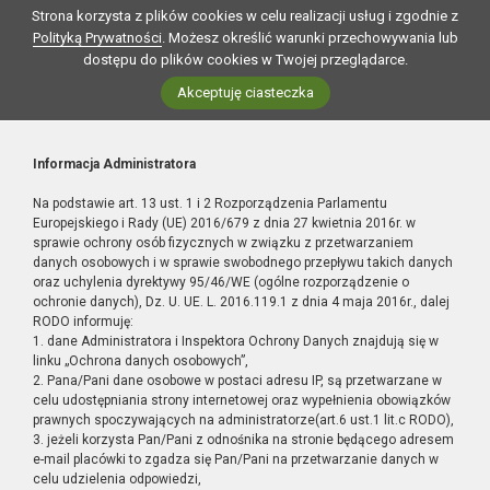
Strona korzysta z plików cookies w celu realizacji usług i zgodnie z
Polityką Prywatności
. Możesz określić warunki przechowywania lub
dostępu do plików cookies w Twojej przeglądarce.
Akceptuję ciasteczka
Informacja Administratora
Na podstawie art. 13 ust. 1 i 2 Rozporządzenia Parlamentu
Europejskiego i Rady (UE) 2016/679 z dnia 27 kwietnia 2016r. w
sprawie ochrony osób fizycznych w związku z przetwarzaniem
danych osobowych i w sprawie swobodnego przepływu takich danych
oraz uchylenia dyrektywy 95/46/WE (ogólne rozporządzenie o
ochronie danych), Dz. U. UE. L. 2016.119.1 z dnia 4 maja 2016r., dalej
RODO informuję:
1. dane Administratora i Inspektora Ochrony Danych znajdują się w
linku „Ochrona danych osobowych”,
2. Pana/Pani dane osobowe w postaci adresu IP, są przetwarzane w
celu udostępniania strony internetowej oraz wypełnienia obowiązków
prawnych spoczywających na administratorze(art.6 ust.1 lit.c RODO),
3. jeżeli korzysta Pan/Pani z odnośnika na stronie będącego adresem
e-mail placówki to zgadza się Pan/Pani na przetwarzanie danych w
celu udzielenia odpowiedzi,