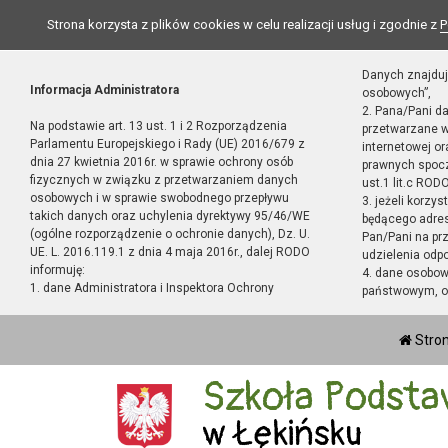
Strona korzysta z plików cookies w celu realizacji usług i zgodnie z
P
Danych znajduj
Informacja Administratora
osobowych”,
2. Pana/Pani d
Na podstawie art. 13 ust. 1 i 2 Rozporządzenia
przetwarzane w
Parlamentu Europejskiego i Rady (UE) 2016/679 z
internetowej o
dnia 27 kwietnia 2016r. w sprawie ochrony osób
prawnych spocz
fizycznych w związku z przetwarzaniem danych
ust.1 lit.c RODO
osobowych i w sprawie swobodnego przepływu
3. jeżeli korzy
takich danych oraz uchylenia dyrektywy 95/46/WE
będącego adres
(ogólne rozporządzenie o ochronie danych), Dz. U.
Pan/Pani na pr
UE. L. 2016.119.1 z dnia 4 maja 2016r., dalej RODO
udzielenia odp
informuję:
4. dane osobo
1. dane Administratora i Inspektora Ochrony
państwowym, or
Stro
Szkoła Podsta
w Łękińsku