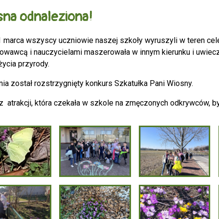
sna odnaleziona!
1 marca wszyscy uczniowie naszej szkoły wyruszyli w teren cel
owawcą i nauczycielami maszerowała w innym kierunku i uwieczn
życia przyrody.
nia został rozstrzygnięty konkurs Szkatułka Pani Wiosny.
z atrakcji, która czekała w szkole na zmęczonych odkrywców, był