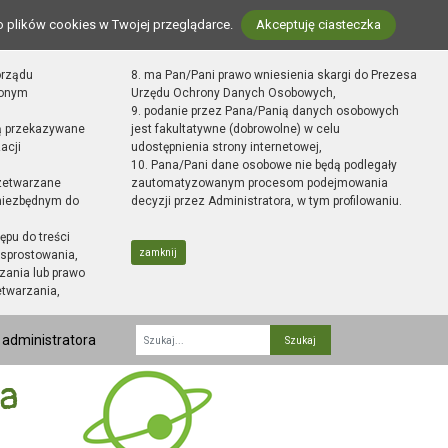
o plików cookies w Twojej przeglądarce.
Akceptuję ciasteczka
orządu
8. ma Pan/Pani prawo wniesienia skargi do Prezesa
zonym
Urzędu Ochrony Danych Osobowych,
9. podanie przez Pana/Panią danych osobowych
ą przekazywane
jest fakultatywne (dobrowolne) w celu
acji
udostępnienia strony internetowej,
10. Pana/Pani dane osobowe nie będą podlegały
zetwarzane
zautomatyzowanym procesom podejmowania
 niezbędnym do
decyzji przez Administratora, w tym profilowaniu.
ępu do treści
zamknij
sprostowania,
zania lub prawo
etwarzania,
 administratora
Fraza
ka