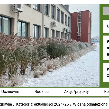
U
W
s
g
W
z
Uczniowie
Rodzice
Akcje/projekty
Ko
 główna
Kategoria: aktualności 2024/25
Wiosna odnaleziona!