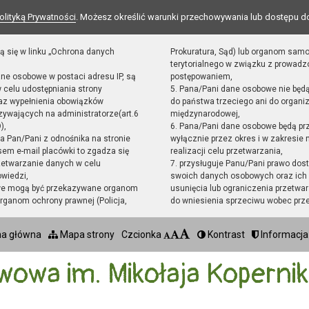
olityką Prywatności
. Możesz określić warunki przechowywania lub dostępu d
ą się w linku „Ochrona danych
Prokuratura, Sąd) lub organom sam
terytorialnego w związku z prowad
ane osobowe w postaci adresu IP, są
postępowaniem,
 celu udostępniania strony
5. Pana/Pani dane osobowe nie będ
raz wypełnienia obowiązków
do państwa trzeciego ani do organiz
ywających na administratorze(art.6
międzynarodowej,
),
6. Pana/Pani dane osobowe będą pr
sta Pan/Pani z odnośnika na stronie
wyłącznie przez okres i w zakresie
em e-mail placówki to zgadza się
realizacji celu przetwarzania,
zetwarzanie danych w celu
7. przysługuje Panu/Pani prawo dost
owiedzi,
swoich danych osobowych oraz ich 
we mogą być przekazywane organom
usunięcia lub ograniczenia przetwar
ganom ochrony prawnej (Policja,
do wniesienia sprzeciwu wobec prz
na główna
Mapa strony
Czcionka
Kontrast
Informacja
wowa im. Mikołaja Koperni