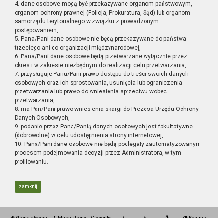
4. dane osobowe mogą być przekazywane organom państwowym,
organom ochrony prawnej (Policja, Prokuratura, Sąd) lub organom
samorządu terytorialnego w związku z prowadzonym
postępowaniem,
5. Pana/Pani dane osobowe nie będą przekazywane do państwa
trzeciego ani do organizacji międzynarodowej,
6. Pana/Pani dane osobowe będą przetwarzane wyłącznie przez
okres i w zakresie niezbędnym do realizacji celu przetwarzania,
7. przysługuje Panu/Pani prawo dostępu do treści swoich danych
osobowych oraz ich sprostowania, usunięcia lub ograniczenia
przetwarzania lub prawo do wniesienia sprzeciwu wobec
przetwarzania,
8. ma Pan/Pani prawo wniesienia skargi do Prezesa Urzędu Ochrony
Danych Osobowych,
9. podanie przez Pana/Panią danych osobowych jest fakultatywne
(dobrowolne) w celu udostępnienia strony internetowej,
10. Pana/Pani dane osobowe nie będą podlegały zautomatyzowanym
procesom podejmowania decyzji przez Administratora, w tym
profilowaniu.
zamknij
Strona główna
Mapa strony
Czcionka
Kontrast