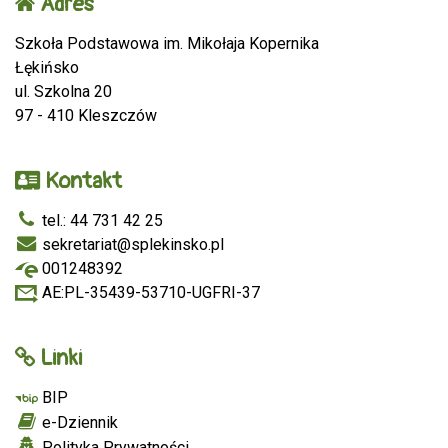
Adres
Szkoła Podstawowa im. Mikołaja Kopernika
Łękińsko
ul. Szkolna 20
97 - 410 Kleszczów
Kontakt
tel.: 44 731 42 25
sekretariat@splekinsko.pl
001248392
AE:PL-35439-53710-UGFRI-37
Linki
BIP
e-Dziennik
Polityka Prywatności