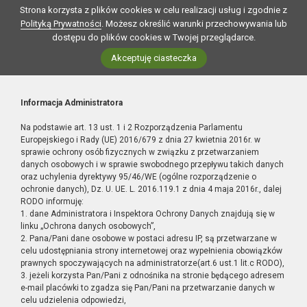
Strona korzysta z plików cookies w celu realizacji usług i zgodnie z
Polityką Prywatności
. Możesz określić warunki przechowywania lub
dostępu do plików cookies w Twojej przeglądarce.
Akceptuję ciasteczka
Informacja Administratora
Na podstawie art. 13 ust. 1 i 2 Rozporządzenia Parlamentu
Europejskiego i Rady (UE) 2016/679 z dnia 27 kwietnia 2016r. w
sprawie ochrony osób fizycznych w związku z przetwarzaniem
danych osobowych i w sprawie swobodnego przepływu takich danych
oraz uchylenia dyrektywy 95/46/WE (ogólne rozporządzenie o
ochronie danych), Dz. U. UE. L. 2016.119.1 z dnia 4 maja 2016r., dalej
RODO informuję:
1. dane Administratora i Inspektora Ochrony Danych znajdują się w
linku „Ochrona danych osobowych”,
2. Pana/Pani dane osobowe w postaci adresu IP, są przetwarzane w
celu udostępniania strony internetowej oraz wypełnienia obowiązków
prawnych spoczywających na administratorze(art.6 ust.1 lit.c RODO),
3. jeżeli korzysta Pan/Pani z odnośnika na stronie będącego adresem
e-mail placówki to zgadza się Pan/Pani na przetwarzanie danych w
celu udzielenia odpowiedzi,