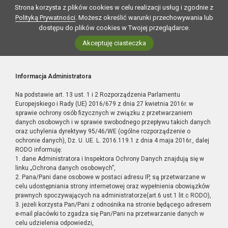
Strona korzysta z plików cookies w celu realizacji usług i zgodnie z
Polityką Prywatności
. Możesz określić warunki przechowywania lub
dostępu do plików cookies w Twojej przeglądarce.
Akceptuję ciasteczka
Informacja Administratora
Na podstawie art. 13 ust. 1 i 2 Rozporządzenia Parlamentu
Europejskiego i Rady (UE) 2016/679 z dnia 27 kwietnia 2016r. w
sprawie ochrony osób fizycznych w związku z przetwarzaniem
danych osobowych i w sprawie swobodnego przepływu takich danych
oraz uchylenia dyrektywy 95/46/WE (ogólne rozporządzenie o
ochronie danych), Dz. U. UE. L. 2016.119.1 z dnia 4 maja 2016r., dalej
RODO informuję:
1. dane Administratora i Inspektora Ochrony Danych znajdują się w
linku „Ochrona danych osobowych”,
2. Pana/Pani dane osobowe w postaci adresu IP, są przetwarzane w
celu udostępniania strony internetowej oraz wypełnienia obowiązków
prawnych spoczywających na administratorze(art.6 ust.1 lit.c RODO),
3. jeżeli korzysta Pan/Pani z odnośnika na stronie będącego adresem
e-mail placówki to zgadza się Pan/Pani na przetwarzanie danych w
celu udzielenia odpowiedzi,