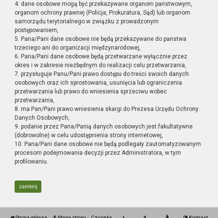
4. dane osobowe mogą być przekazywane organom państwowym,
organom ochrony prawnej (Policja, Prokuratura, Sąd) lub organom
samorządu terytorialnego w związku z prowadzonym
postępowaniem,
5. Pana/Pani dane osobowe nie będą przekazywane do państwa
trzeciego ani do organizacji międzynarodowej,
6. Pana/Pani dane osobowe będą przetwarzane wyłącznie przez
okres i w zakresie niezbędnym do realizacji celu przetwarzania,
7. przysługuje Panu/Pani prawo dostępu do treści swoich danych
osobowych oraz ich sprostowania, usunięcia lub ograniczenia
przetwarzania lub prawo do wniesienia sprzeciwu wobec
przetwarzania,
8. ma Pan/Pani prawo wniesienia skargi do Prezesa Urzędu Ochrony
Danych Osobowych,
9. podanie przez Pana/Panią danych osobowych jest fakultatywne
(dobrowolne) w celu udostępnienia strony internetowej,
10. Pana/Pani dane osobowe nie będą podlegały zautomatyzowanym
procesom podejmowania decyzji przez Administratora, w tym
profilowaniu.
zamknij
Strona główna
Mapa strony
Czcionka
Kontrast