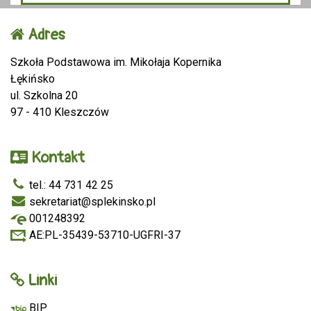
Adres
Szkoła Podstawowa im. Mikołaja Kopernika
Łękińsko
ul. Szkolna 20
97 - 410 Kleszczów
Kontakt
tel.: 44 731 42 25
sekretariat@splekinsko.pl
001248392
AE:PL-35439-53710-UGFRI-37
Linki
BIP