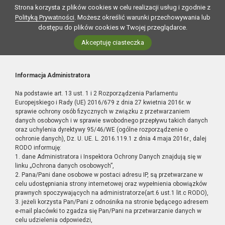
Strona korzysta z plików cookies w celu realizacji usług i zgodnie z
Polityką Prywatności
. Możesz określić warunki przechowywania lub
dostępu do plików cookies w Twojej przeglądarce.
Akceptuję ciasteczka
Informacja Administratora
Na podstawie art. 13 ust. 1 i 2 Rozporządzenia Parlamentu
Europejskiego i Rady (UE) 2016/679 z dnia 27 kwietnia 2016r. w
sprawie ochrony osób fizycznych w związku z przetwarzaniem
danych osobowych i w sprawie swobodnego przepływu takich danych
oraz uchylenia dyrektywy 95/46/WE (ogólne rozporządzenie o
ochronie danych), Dz. U. UE. L. 2016.119.1 z dnia 4 maja 2016r., dalej
RODO informuję:
1. dane Administratora i Inspektora Ochrony Danych znajdują się w
linku „Ochrona danych osobowych”,
2. Pana/Pani dane osobowe w postaci adresu IP, są przetwarzane w
celu udostępniania strony internetowej oraz wypełnienia obowiązków
prawnych spoczywających na administratorze(art.6 ust.1 lit.c RODO),
3. jeżeli korzysta Pan/Pani z odnośnika na stronie będącego adresem
e-mail placówki to zgadza się Pan/Pani na przetwarzanie danych w
celu udzielenia odpowiedzi,