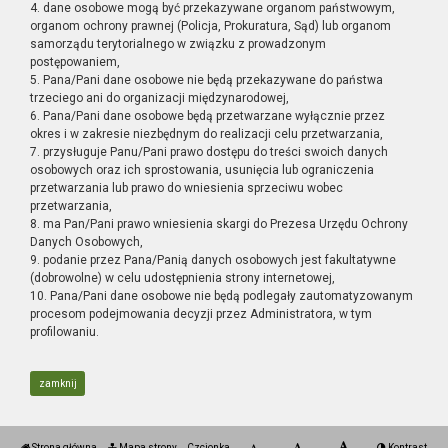
4. dane osobowe mogą być przekazywane organom państwowym,
organom ochrony prawnej (Policja, Prokuratura, Sąd) lub organom
samorządu terytorialnego w związku z prowadzonym
postępowaniem,
5. Pana/Pani dane osobowe nie będą przekazywane do państwa
trzeciego ani do organizacji międzynarodowej,
6. Pana/Pani dane osobowe będą przetwarzane wyłącznie przez
okres i w zakresie niezbędnym do realizacji celu przetwarzania,
7. przysługuje Panu/Pani prawo dostępu do treści swoich danych
osobowych oraz ich sprostowania, usunięcia lub ograniczenia
przetwarzania lub prawo do wniesienia sprzeciwu wobec
przetwarzania,
8. ma Pan/Pani prawo wniesienia skargi do Prezesa Urzędu Ochrony
Danych Osobowych,
9. podanie przez Pana/Panią danych osobowych jest fakultatywne
(dobrowolne) w celu udostępnienia strony internetowej,
10. Pana/Pani dane osobowe nie będą podlegały zautomatyzowanym
procesom podejmowania decyzji przez Administratora, w tym
profilowaniu.
zamknij
Strona główna
Mapa strony
Czcionka
Kontrast