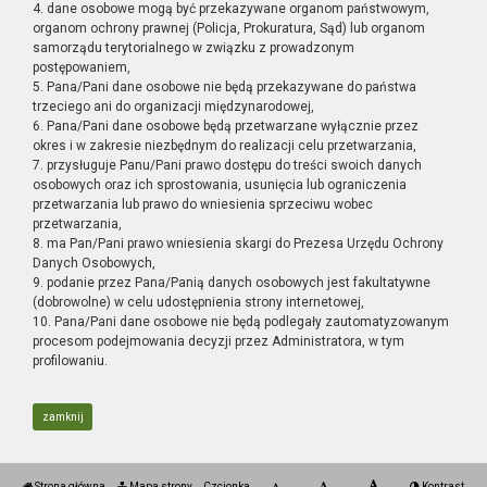
4. dane osobowe mogą być przekazywane organom państwowym,
organom ochrony prawnej (Policja, Prokuratura, Sąd) lub organom
samorządu terytorialnego w związku z prowadzonym
postępowaniem,
5. Pana/Pani dane osobowe nie będą przekazywane do państwa
trzeciego ani do organizacji międzynarodowej,
6. Pana/Pani dane osobowe będą przetwarzane wyłącznie przez
okres i w zakresie niezbędnym do realizacji celu przetwarzania,
7. przysługuje Panu/Pani prawo dostępu do treści swoich danych
osobowych oraz ich sprostowania, usunięcia lub ograniczenia
przetwarzania lub prawo do wniesienia sprzeciwu wobec
przetwarzania,
8. ma Pan/Pani prawo wniesienia skargi do Prezesa Urzędu Ochrony
Danych Osobowych,
9. podanie przez Pana/Panią danych osobowych jest fakultatywne
(dobrowolne) w celu udostępnienia strony internetowej,
10. Pana/Pani dane osobowe nie będą podlegały zautomatyzowanym
procesom podejmowania decyzji przez Administratora, w tym
profilowaniu.
zamknij
Strona główna
Mapa strony
Czcionka
Kontrast