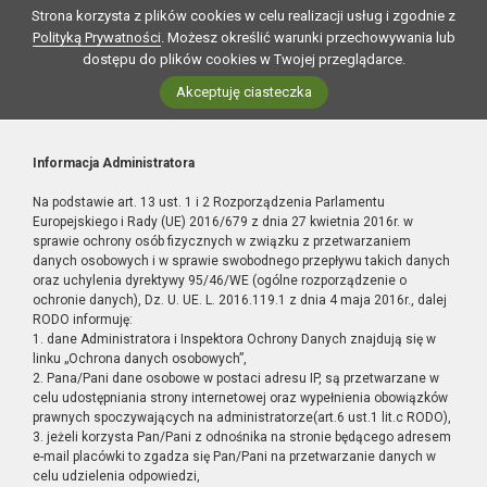
Strona korzysta z plików cookies w celu realizacji usług i zgodnie z
Polityką Prywatności
. Możesz określić warunki przechowywania lub
dostępu do plików cookies w Twojej przeglądarce.
Akceptuję ciasteczka
Informacja Administratora
Na podstawie art. 13 ust. 1 i 2 Rozporządzenia Parlamentu
Europejskiego i Rady (UE) 2016/679 z dnia 27 kwietnia 2016r. w
sprawie ochrony osób fizycznych w związku z przetwarzaniem
danych osobowych i w sprawie swobodnego przepływu takich danych
oraz uchylenia dyrektywy 95/46/WE (ogólne rozporządzenie o
ochronie danych), Dz. U. UE. L. 2016.119.1 z dnia 4 maja 2016r., dalej
RODO informuję:
1. dane Administratora i Inspektora Ochrony Danych znajdują się w
linku „Ochrona danych osobowych”,
2. Pana/Pani dane osobowe w postaci adresu IP, są przetwarzane w
celu udostępniania strony internetowej oraz wypełnienia obowiązków
prawnych spoczywających na administratorze(art.6 ust.1 lit.c RODO),
3. jeżeli korzysta Pan/Pani z odnośnika na stronie będącego adresem
e-mail placówki to zgadza się Pan/Pani na przetwarzanie danych w
celu udzielenia odpowiedzi,