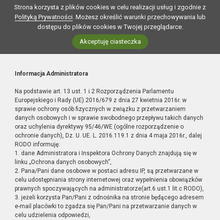
Strona korzysta z plików cookies w celu realizacji usług i zgodnie z
Polityką Prywatności
. Możesz określić warunki przechowywania lub
dostępu do plików cookies w Twojej przeglądarce.
Akceptuję ciasteczka
Informacja Administratora
Na podstawie art. 13 ust. 1 i 2 Rozporządzenia Parlamentu
Europejskiego i Rady (UE) 2016/679 z dnia 27 kwietnia 2016r. w
sprawie ochrony osób fizycznych w związku z przetwarzaniem
danych osobowych i w sprawie swobodnego przepływu takich danych
oraz uchylenia dyrektywy 95/46/WE (ogólne rozporządzenie o
ochronie danych), Dz. U. UE. L. 2016.119.1 z dnia 4 maja 2016r., dalej
RODO informuję:
1. dane Administratora i Inspektora Ochrony Danych znajdują się w
linku „Ochrona danych osobowych”,
2. Pana/Pani dane osobowe w postaci adresu IP, są przetwarzane w
celu udostępniania strony internetowej oraz wypełnienia obowiązków
prawnych spoczywających na administratorze(art.6 ust.1 lit.c RODO),
3. jeżeli korzysta Pan/Pani z odnośnika na stronie będącego adresem
e-mail placówki to zgadza się Pan/Pani na przetwarzanie danych w
celu udzielenia odpowiedzi,