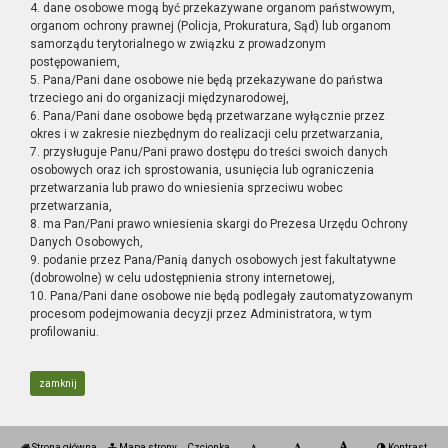
4. dane osobowe mogą być przekazywane organom państwowym,
organom ochrony prawnej (Policja, Prokuratura, Sąd) lub organom
samorządu terytorialnego w związku z prowadzonym
postępowaniem,
5. Pana/Pani dane osobowe nie będą przekazywane do państwa
trzeciego ani do organizacji międzynarodowej,
6. Pana/Pani dane osobowe będą przetwarzane wyłącznie przez
okres i w zakresie niezbędnym do realizacji celu przetwarzania,
7. przysługuje Panu/Pani prawo dostępu do treści swoich danych
osobowych oraz ich sprostowania, usunięcia lub ograniczenia
przetwarzania lub prawo do wniesienia sprzeciwu wobec
przetwarzania,
8. ma Pan/Pani prawo wniesienia skargi do Prezesa Urzędu Ochrony
Danych Osobowych,
9. podanie przez Pana/Panią danych osobowych jest fakultatywne
(dobrowolne) w celu udostępnienia strony internetowej,
10. Pana/Pani dane osobowe nie będą podlegały zautomatyzowanym
procesom podejmowania decyzji przez Administratora, w tym
profilowaniu.
zamknij
Strona główna
Mapa strony
Czcionka
Kontrast