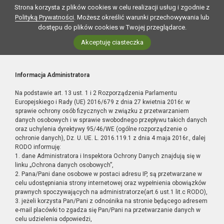
Strona korzysta z plików cookies w celu realizacji usług i zgodnie z
Polityką Prywatności
. Możesz określić warunki przechowywania lub
dostępu do plików cookies w Twojej przeglądarce.
Akceptuję ciasteczka
Informacja Administratora
Na podstawie art. 13 ust. 1 i 2 Rozporządzenia Parlamentu
Europejskiego i Rady (UE) 2016/679 z dnia 27 kwietnia 2016r. w
sprawie ochrony osób fizycznych w związku z przetwarzaniem
danych osobowych i w sprawie swobodnego przepływu takich danych
oraz uchylenia dyrektywy 95/46/WE (ogólne rozporządzenie o
ochronie danych), Dz. U. UE. L. 2016.119.1 z dnia 4 maja 2016r., dalej
RODO informuję:
1. dane Administratora i Inspektora Ochrony Danych znajdują się w
linku „Ochrona danych osobowych”,
2. Pana/Pani dane osobowe w postaci adresu IP, są przetwarzane w
celu udostępniania strony internetowej oraz wypełnienia obowiązków
prawnych spoczywających na administratorze(art.6 ust.1 lit.c RODO),
3. jeżeli korzysta Pan/Pani z odnośnika na stronie będącego adresem
e-mail placówki to zgadza się Pan/Pani na przetwarzanie danych w
celu udzielenia odpowiedzi,