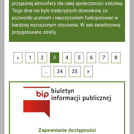
przyjaznej atmosfery dla całej społeczności szkolnej.
Tego dnia nie było tradycyjnych dzwonków, co
pozwoliło uczniom i nauczycielom funkcjonować w
bardziej wyciszonym otoczeniu. W sali świetlicowej
przygotowano strefę...
«
1
2
3
4
5
6
7
8
...
24
25
»
Zapewnianie dostępności