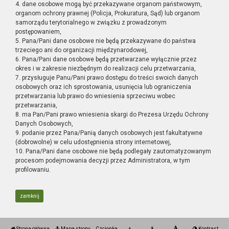
4. dane osobowe mogą być przekazywane organom państwowym,
organom ochrony prawnej (Policja, Prokuratura, Sąd) lub organom
samorządu terytorialnego w związku z prowadzonym
postępowaniem,
5. Pana/Pani dane osobowe nie będą przekazywane do państwa
trzeciego ani do organizacji międzynarodowej,
6. Pana/Pani dane osobowe będą przetwarzane wyłącznie przez
okres i w zakresie niezbędnym do realizacji celu przetwarzania,
7. przysługuje Panu/Pani prawo dostępu do treści swoich danych
osobowych oraz ich sprostowania, usunięcia lub ograniczenia
przetwarzania lub prawo do wniesienia sprzeciwu wobec
przetwarzania,
8. ma Pan/Pani prawo wniesienia skargi do Prezesa Urzędu Ochrony
Danych Osobowych,
9. podanie przez Pana/Panią danych osobowych jest fakultatywne
(dobrowolne) w celu udostępnienia strony internetowej,
10. Pana/Pani dane osobowe nie będą podlegały zautomatyzowanym
procesom podejmowania decyzji przez Administratora, w tym
profilowaniu.
zamknij
Strona główna
Mapa strony
Czcionka
Kontrast