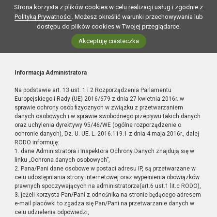
Strona korzysta z plików cookies w celu realizacji usług i zgodnie z
Polityką Prywatności
. Możesz określić warunki przechowywania lub
dostępu do plików cookies w Twojej przeglądarce.
Akceptuję ciasteczka
Informacja Administratora
Na podstawie art. 13 ust. 1 i 2 Rozporządzenia Parlamentu
Europejskiego i Rady (UE) 2016/679 z dnia 27 kwietnia 2016r. w
sprawie ochrony osób fizycznych w związku z przetwarzaniem
danych osobowych i w sprawie swobodnego przepływu takich danych
oraz uchylenia dyrektywy 95/46/WE (ogólne rozporządzenie o
ochronie danych), Dz. U. UE. L. 2016.119.1 z dnia 4 maja 2016r., dalej
RODO informuję:
1. dane Administratora i Inspektora Ochrony Danych znajdują się w
linku „Ochrona danych osobowych”,
2. Pana/Pani dane osobowe w postaci adresu IP, są przetwarzane w
celu udostępniania strony internetowej oraz wypełnienia obowiązków
prawnych spoczywających na administratorze(art.6 ust.1 lit.c RODO),
3. jeżeli korzysta Pan/Pani z odnośnika na stronie będącego adresem
e-mail placówki to zgadza się Pan/Pani na przetwarzanie danych w
celu udzielenia odpowiedzi,