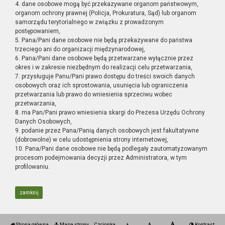
4. dane osobowe mogą być przekazywane organom państwowym,
organom ochrony prawnej (Policja, Prokuratura, Sąd) lub organom
samorządu terytorialnego w związku z prowadzonym
postępowaniem,
5. Pana/Pani dane osobowe nie będą przekazywane do państwa
trzeciego ani do organizacji międzynarodowej,
6. Pana/Pani dane osobowe będą przetwarzane wyłącznie przez
okres i w zakresie niezbędnym do realizacji celu przetwarzania,
7. przysługuje Panu/Pani prawo dostępu do treści swoich danych
osobowych oraz ich sprostowania, usunięcia lub ograniczenia
przetwarzania lub prawo do wniesienia sprzeciwu wobec
przetwarzania,
8. ma Pan/Pani prawo wniesienia skargi do Prezesa Urzędu Ochrony
Danych Osobowych,
9. podanie przez Pana/Panią danych osobowych jest fakultatywne
(dobrowolne) w celu udostępnienia strony internetowej,
10. Pana/Pani dane osobowe nie będą podlegały zautomatyzowanym
procesom podejmowania decyzji przez Administratora, w tym
profilowaniu.
zamknij
Strona główna
Mapa strony
Czcionka
Kontrast