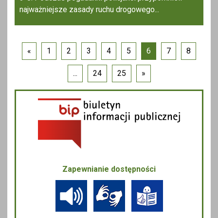
najważniejsze zasady ruchu drogowego...
«
1
2
3
4
5
6
7
8
...
24
25
»
Zapewnianie dostępności